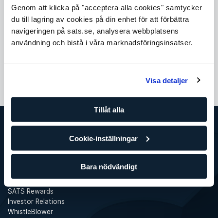
Erfarenhet och bakgrund
Genom att klicka på "acceptera alla cookies" samtycker
du till lagring av cookies på din enhet för att förbättra
Leg Fysioterapeut
navigeringen på sats.se, analysera webbplatsens
Magisterexamen i medicinsk vetenskap med inriktning
användning och bistå i våra marknadsföringsinsatser.
fysioterapi
Visa detaljer
Boka tid
Tillåt alla
Cookie-inställningar
SATS
Det här är SATS
Företag
Bara nödvändigt
Jobba på SATS
Press
SATS Rewards
Investor Relations
WhistleBlower