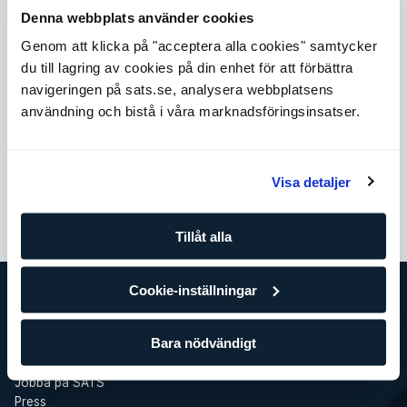
Erfarenhet och bakgrund
Denna webbplats använder cookies
Undersökning, behandling och rehabilitering av
Genom att klicka på "acceptera alla cookies" samtycker
led-/muskelrelaterade besvär i kroppen
du till lagring av cookies på din enhet för att förbättra
Idrotts- och motionsskador
navigeringen på sats.se, analysera webbplatsens
Arbetat inom primärvård (rehabmottaning/vårdcentral)
användning och bistå i våra marknadsföringsinsatser.
Arbetat med idrottslag inom fotboll, futsal samt
ishockey.
Visa detaljer
Boka tid
Tillåt alla
Cookie-inställningar
SATS
Bara nödvändigt
Det här är SATS
Företag
Jobba på SATS
Press