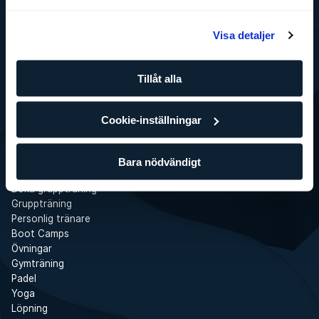
Visa detaljer
SATS
Det här är SATS
Företag
Tillåt alla
Jobba på SATS
Press
SATS Rewards
Cookie-inställningar
Investor Relations
WhistleBlower
Gym
Bara nödvändigt
Tjänster
Boka gruppträning
Gruppträning
Personlig tränare
Boot Camps
Övningar
Gymträning
Padel
Yoga
Löpning