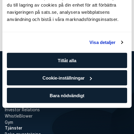
du till lagring av cookies på din enhet för att förbättra
Fler kategorier
navigeringen på sats.se, analysera webbplatsens
användning och bistå i våra marknadsföringsinsatser.
Min profil
Medlemskap
Betalning
Träning
Tjänster
Visa detaljer
Tillåt alla
SATS
Cookie-inställningar
Det här är SATS
Företag
Jobba på SATS
Bara nödvändigt
Press
SATS Rewards
Investor Relations
WhistleBlower
Gym
Tjänster