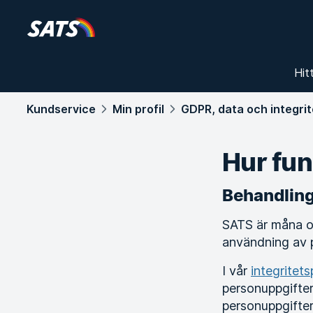
Hit
Kundservice
Min profil
GDPR, data och integrit
Hur fu
Behandling
SATS är måna om
användning av p
I vår
integritet
personuppgifter
personuppgifter