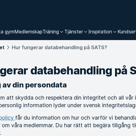
ta gym
Medlemskap
Träning
Tjänster
Inspiration
Kundser
et
Hur fungerar databehandling på SATS?
ngerar databehandling på 
 av din persondata
 att skydda och respektera din integritet och all vår
ersonlig information lyder under svensk integritetslags
spolicy
får du information om hur och varför vi behandl
 om våra medlemmar. Du har rätt att begära tillgång ti
.