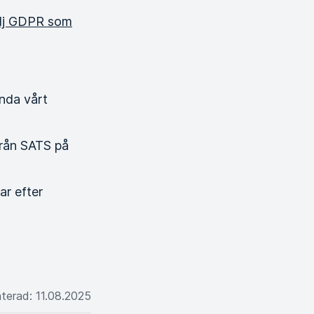
lj GDPR som
nda vårt
från SATS på
r efter
aterad
:
11.08.2025