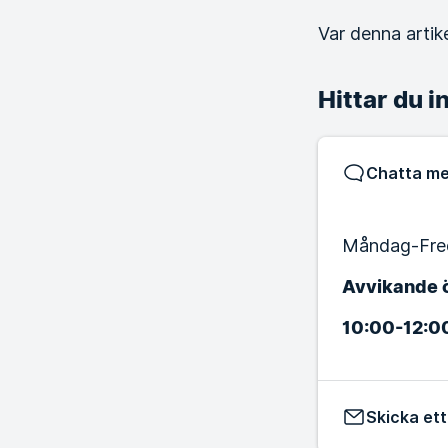
Var denna artikel
Hittar du i
Chatta me
Måndag-Fred
Avvikande ö
10:00-12:0
Skicka et