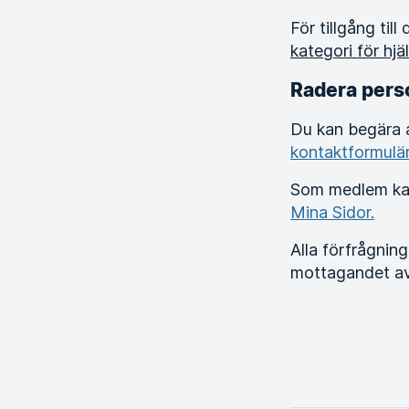
För tillgång til
kategori för hjäl
Radera pers
Du kan begära a
kontaktformulä
Som medlem kan 
Mina Sidor.
Alla förfrågni
mottagandet av