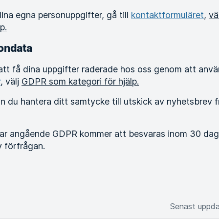
l dina egna personuppgifter, gå till
kontaktformuläret
,
vä
p.
ondata
tt få dina uppgifter raderade hos oss genom att anvä
r
, välj
GDPR som kategori för hjälp.
du hantera ditt samtycke till utskick av nyhetsbrev 
ngar angående GDPR kommer att besvaras inom 30 daga
 förfrågan.
Senast uppd