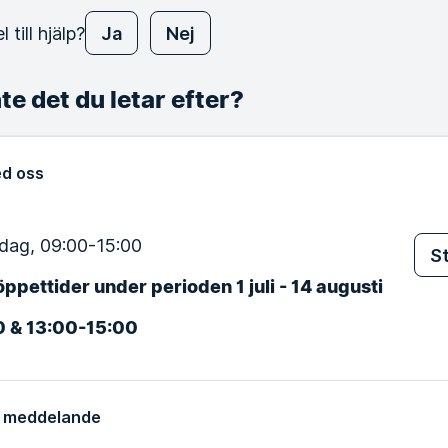
 till hjälp?
Ja
Nej
nte det du letar efter?
d oss
ag, 09:00-15:00
St
ppettider under perioden 1 juli - 14 augusti
0 & 13:00-15:00
t meddelande