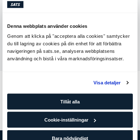
Avvikande öppettider under perioden 1 juli - 14 augusti
10:00-12:00 & 13:00-15:00
Denna webbplats använder cookies
Starta chatt
Genom att klicka på "acceptera alla cookies" samtycker
du till lagring av cookies på din enhet för att förbättra
navigeringen på sats.se, analysera webbplatsens
Skicka ett meddelande
användning och bistå i våra marknadsföringsinsatser.
Visa detaljer
Fler kategorier
Tillåt alla
Min profil
Medlemskap
Betalning
Träning
Gyminformation
Cookie-inställningar
Bara nödvändigt