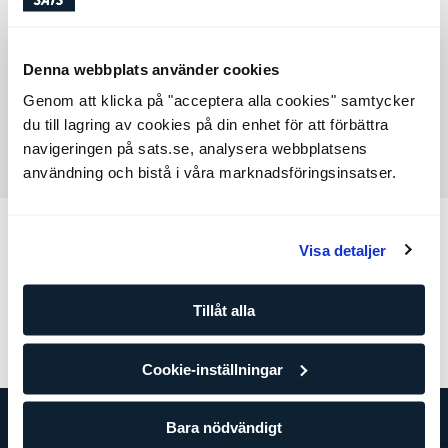
10:00-12:00 & 13:00-15:00
Denna webbplats använder cookies
Starta chatt
Genom att klicka på "acceptera alla cookies" samtycker
du till lagring av cookies på din enhet för att förbättra
Skicka ett meddelande
navigeringen på sats.se, analysera webbplatsens
användning och bistå i våra marknadsföringsinsatser.
Fler kategorier
Visa detaljer
Min profil
Medlemskap
Betalning
Tjänster
Tillåt alla
Gyminformation
Cookie-inställningar
Bara nödvändigt