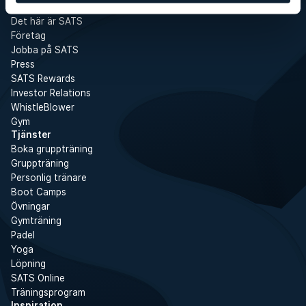
SATS
Det här är SATS
Företag
Jobba på SATS
Press
SATS Rewards
Investor Relations
WhistleBlower
Gym
Tjänster
Boka gruppträning
Gruppträning
Personlig tränare
Boot Camps
Övningar
Gymträning
Padel
Yoga
Löpning
SATS Online
Träningsprogram
Inspiration