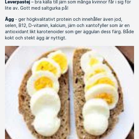
– bra källa till järn som många kvinnor får i sig för
Leverpastej
lite av. Gott med saltgurka på!
- ger högkvalitativt protein och innehåller även jod,
Ägg
selen, B12, D-vitamin, kalcium, järn och xantofyller som är en
antioxidant likt karotenoider som ger äggulan dess färg. Både
kokt och stekt ägg är nyttigt.