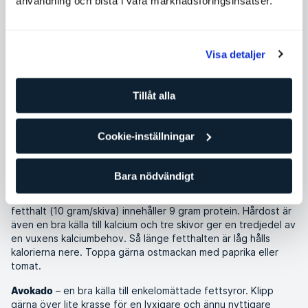
användning och bistå i våra marknadsföringsinsatser.
Kristine Symreng
Visa detaljer
nutritionist
Tillåt alla
Pass
Mat och hälsa
Låt oss börja med brödet. Är det helt vitt eller mörkt och
Cookie-inställningar
kladdigt? Ät det helst inte dagligen. På helgen kan det vara
okej men till vardags bör du satsa på grovt, osötat bröd och
gärna med hela frön. Nu till de nyttiga påläggen.
Bara nödvändigt
– innehåller mer protein än många tror. Tre ostskivor, 17 %
Ost
fetthalt (10 gram/skiva) innehåller 9 gram protein. Hårdost är
även en bra källa till kalcium och tre skivor ger en tredjedel av
en vuxens kalciumbehov. Så länge fetthalten är låg hålls
kalorierna nere. Toppa gärna ostmackan med paprika eller
tomat.
– en bra källa till enkelomättade fettsyror. Klipp
Avokado
gärna över lite krasse för en lyxigare och ännu nyttigare