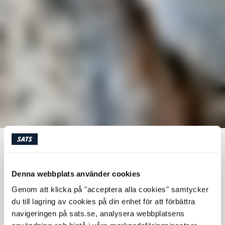
9 NYTTIGA PÅLÄGG PÅ MACKAN
Denna webbplats använder cookies
Har du dåligt samvete för att du älskar mackor? Ha inte
Genom att klicka på "acceptera alla cookies" samtycker
det! Med rätt bröd och pålägg blir mackan rena
du till lagring av cookies på din enhet för att förbättra
hälsomaten. Här kommer tips på 9 nyttiga pålägg att
navigeringen på sats.se, analysera webbplatsens
variera mellan.