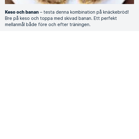
– testa denna kombination på knäckebröd!
Keso och banan
Bre på keso och toppa med skivad banan. Ett perfekt
mellanmål både före och efter träningen.
– innehåller nyttiga fetter. Se upp med mängden då
Nötsmör
detta är en riktig kaloribomb, även om innehållet är hälsosamt.
Ju mer du varierar påläggen desto bättre för att få i dig av
alla näringsämnen du behöver.
SATS
Det här är SATS
Företag
Jobba på SATS
Press
SATS Rewards