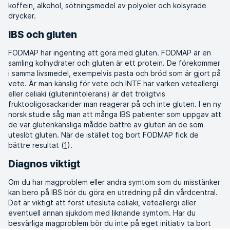
koffein, alkohol, sötningsmedel av polyoler och kolsyrade
drycker.
IBS och gluten
FODMAP har ingenting att göra med gluten. FODMAP är en
samling kolhydrater och gluten är ett protein. De förekommer
i samma livsmedel, exempelvis pasta och bröd som är gjort på
vete. Är man känslig för vete och INTE har varken veteallergi
eller celiaki (glutenintolerans) är det troligtvis
fruktooligosackarider man reagerar på och inte gluten. I en ny
norsk studie såg man att många IBS patienter som uppgav att
de var glutenkänsliga mådde bättre av gluten än de som
uteslöt gluten. När de istället tog bort FODMAP fick de
bättre resultat (
1
).
Diagnos viktigt
Om du har magproblem eller andra symtom som du misstänker
kan bero på IBS bör du göra en utredning på din vårdcentral.
Det är viktigt att först utesluta celiaki, veteallergi eller
eventuell annan sjukdom med liknande symtom. Har du
besvärliga magproblem bör du inte på eget initiativ ta bort