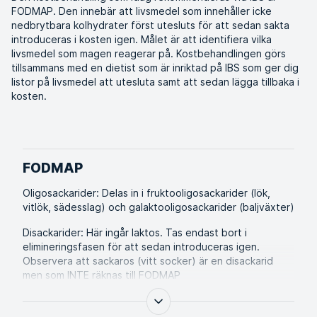
FODMAP. Den innebär att livsmedel som innehåller icke
nedbrytbara kolhydrater först utesluts för att sedan sakta
introduceras i kosten igen. Målet är att identifiera vilka
livsmedel som magen reagerar på. Kostbehandlingen görs
tillsammans med en dietist som är inriktad på IBS som ger dig
listor på livsmedel att utesluta samt att sedan lägga tillbaka i
kosten.
FODMAP
Oligosackarider: Delas in i fruktooligosackarider (lök,
vitlök, sädesslag) och galaktooligosackarider (baljväxter)
Disackarider: Här ingår laktos. Tas endast bort i
elimineringsfasen för att sedan introduceras igen.
Observera att sackaros (vitt socker) är en disackarid
men som INTE räknas till FODMAP
Monosackarider: Här ingår fruktos. Livsmedel rika på
fruktos är honung, äpple och päron.