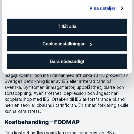
Visa detaljer
Kristine Symreng
nutritionist
Tillåt alla
Pass
Mat och hälsa
Cookie-inställningar
Vad är IBS?
Bara nödvändigt
Har du ofta uppblåst mage? Då kan det vara IBS - Irritable
Bowel Syndrome - du lider av. Det är en av våra vanligaste
magsjukdomar och man räknar med att cirka 10-15 procent av
Sveriges befolkning lider av IBS eller irriterad tarm på
svenska. Symtomen är magsmärtor, uppblåsthet, diarré och
förstoppning. Även trötthet, depression och ångest har
kopplats ihop med IBS. Orsaken till IBS är fortfarande okänd
men en teori är obalans i tarmfloran. En annan förklaring skulle
kunna vara stress.
Kostbehandling – FODMAP
Den kostbehandling som idag rekommenderas vid IBS är