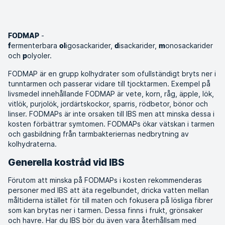
Polyoler: Naturliga sötningsmedel som finns i bland annat
svamp, majs och avokado
-
FODMAP
ermenterbara
igosackarider,
isackarider,
onosackarider
f
ol
d
m
och
olyoler.
p
FODMAP är en grupp kolhydrater som ofullständigt bryts ner i
tunntarmen och passerar vidare till tjocktarmen. Exempel på
livsmedel innehållande FODMAP är vete, korn, råg, äpple, lök,
vitlök, purjolök, jordärtskockor, sparris, rödbetor, bönor och
linser. FODMAPs är inte orsaken till IBS men att minska dessa i
kosten förbättrar symtomen. FODMAPs ökar vätskan i tarmen
och gasbildning från tarmbakteriernas nedbrytning av
kolhydraterna.
Generella kostråd vid IBS
Förutom att minska på FODMAPs i kosten rekommenderas
personer med IBS att äta regelbundet, dricka vatten mellan
måltiderna istället för till maten och fokusera på lösliga fibrer
som kan brytas ner i tarmen. Dessa finns i frukt, grönsaker
och havre. Har du IBS bör du även vara återhållsam med