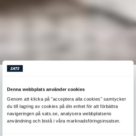
FODMAP - KOSTBEHANDLING FÖR DIG
MED IBS
Denna webbplats använder cookies
Genom att klicka på "acceptera alla cookies" samtycker
du till lagring av cookies på din enhet för att förbättra
Kanske har du hört talas om FODMAP men inte riktigt
förstått vad kostbehandlingen går ut på och vem den
navigeringen på sats.se, analysera webbplatsens
riktar sig till? SATS dietist reder ut begreppet, som
användning och bistå i våra marknadsföringsinsatser.
hjälper cirka 70 procent av patienter med IBS.