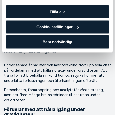
ordinarie träningsmål och det kan vara lätt att tappa
motivationen, särskilt när tröttheten och illamåendet
Tillåt alla
slår till med full kraft.
Cookie-inställningar
Kristina Olander Eklöf
Bara nödvändigt
Pass
Träning och träningstips
Under senare år har mer och mer forskning dykt upp som visar
på fördelarna med att hålla sig aktiv under graviditeten. Att
träna för att bibehålla sin kondition och styrka kommer att
underlätta förlossningen och återhämtningen efteråt.
Personbästa, formtoppning och maxlyft får vänta ett tag,
men det finns många bra anledningar till att träna under
graviditeten.
Fördelar med att hålla igång under
graviditeten: