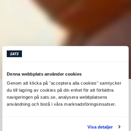
Denna webbplats använder cookies
Genom att klicka på "acceptera alla cookies" samtycker
du till lagring av cookies på din enhet för att förbättra
VARFÖR TRÄNA UNDER
navigeringen på sats.se, analysera webbplatsens
GRAVIDITETEN?
användning och bistå i våra marknadsföringsinsatser.
Alla graviditeter är olika, men kroppen mår alltid bra av
att röra på sig. När man är gravid får många pausa sina
Visa detaljer