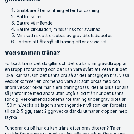
Snabbare återhämtning efter förlossning
Bättre sömn
Bättre välmående
Bättre cirkulation, minskar risk för svullnad
Minskad risk att drabbas av graviditetsdiabetes
Lättare att återgå till träning efter graviditet
Vad ska man träna?
Fortsätt träna det du gillar och det du kan. En gravidkropp är
en kropp i förändring och det kan vara svårt att veta hur det
”ska” kännas. Om det känns bra så är det antagligen bra. Vissa
veckor kommer en promenad vara allt som orkas med och
andra veckor orkar man flera träningspass, det är olika för alla
så jämför inte med andra utan utgå alltid från hur det känns
för dig. Rekommendationerna för träning under graviditet är
150 min/vecka på lagom ansträngande nivå som kan fördelas
till ca 2-5 ggr, samt 2 ggr/vecka där du utmanar kroppen med
styrka
Funderar du på hur du kan träna efter graviditeten? Ta en
titt
här
för att se ett urval av vårt träningsutbud för dig som