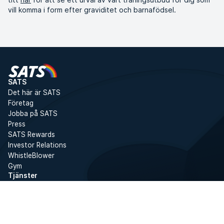
vill komma i form efter graviditet och barnafödsel.
SATS
Det här är SATS
Företag
Jobba på SATS
Press
SATS Rewards
Investor Relations
WhistleBlower
Gym
Tjänster
Boka gruppträning
Gruppträning
Personlig tränare
Boot Camps