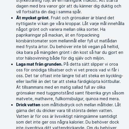
styrketräning följt av en näringsrik frukost. Att starta
dagen med bra vanor gör att du känner dig duktig och
vill fortsätta din dag i samma spår.
. Frukt och grönsaker är bland det
Ät mycket grönt
nyttigaste vi kan ge våra kroppar. Låt varje mål innehålla
något grönt och variera mellan olika sorter. Ha
paprikaringar på mackan, ät en förpackning
körsbärstomater som mellanmål eller fyll ut matlådan
med frysta ärtor. Du behöver inte bli vegan på heltid,
öka bara på mängden grönt i din kost så har du gjort en
stor hälsovinning både för dig själv och miljön.
På detta sätt slipper vi oroa
Laga mat från grunden.
oss för onödiga tillsatser och vi vet precis vad vi får i
oss. Det tar oftast inte längre tid att steka en kyckling-
eller laxfilé än det tar att steka färdigköpta köttbullar.
Ät tillsammans med en matig sallad full av olika
grönsaker med tuggmotstånd samt fiberrika gryn såsom
matvete, mathavre, fullkornsbulgur, quinoa med mera.
som måltidsdryck och mellan måltider. Låt
Drick vatten
gärna det du dricker vara till största delen vatten.
Vatten är för oss är livsviktigt näringsämne samtidigt
som det inte ger oss några kalorier. Du behöver dock
inte överdriva ditt vattendrickande. Om du behöver