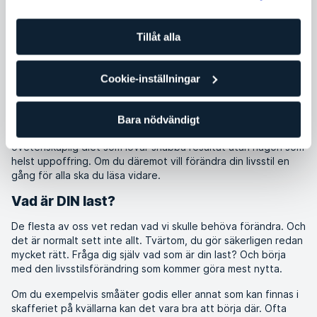
Kristine Symreng
nutritionist
Tillåt alla
Pass
Träning och träningstips
Cookie-inställningar
Hösten närmar sig och snart kommer garanterat en ny diet
lanseras. Var inte orolig, "hälsoexperter" har garanterat nya
Bara nödvändigt
böcker på väg om du är sugen på en ny trendig och
ovetenskaplig diet som lovar snabba resultat utan någon som
helst uppoffring. Om du däremot vill förändra din livsstil en
gång för alla ska du läsa vidare.
Vad är DIN last?
De flesta av oss vet redan vad vi skulle behöva förändra. Och
det är normalt sett inte allt. Tvärtom, du gör säkerligen redan
mycket rätt. Fråga dig själv vad som är din last? Och börja
med den livsstilsförändring som kommer göra mest nytta.
Om du exempelvis småäter godis eller annat som kan finnas i
skafferiet på kvällarna kan det vara bra att börja där. Ofta