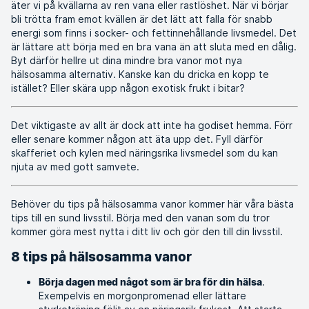
äter vi på kvällarna av ren vana eller rastlöshet. När vi börjar
bli trötta fram emot kvällen är det lätt att falla för snabb
energi som finns i socker- och fettinnehållande livsmedel. Det
är lättare att börja med en bra vana än att sluta med en dålig.
Byt därför hellre ut dina mindre bra vanor mot nya
hälsosamma alternativ. Kanske kan du dricka en kopp te
istället? Eller skära upp någon exotisk frukt i bitar?
Det viktigaste av allt är dock att inte ha godiset hemma. Förr
eller senare kommer någon att äta upp det. Fyll därför
skafferiet och kylen med näringsrika livsmedel som du kan
njuta av med gott samvete.
Behöver du tips på hälsosamma vanor kommer här våra bästa
tips till en sund livsstil. Börja med den vanan som du tror
kommer göra mest nytta i ditt liv och gör den till din livsstil.
8 tips på hälsosamma vanor
.
Börja dagen med något som är bra för din hälsa
Exempelvis en morgonpromenad eller lättare