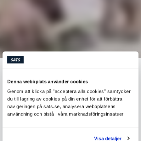
KICK-STARTA HÖSTEN MED NYA
HÄLSOSAMMA VANOR
Denna webbplats använder cookies
Genom att klicka på "acceptera alla cookies" samtycker
du till lagring av cookies på din enhet för att förbättra
Semestern närmar sig sitt slut och du är mer motiverad
navigeringen på sats.se, analysera webbplatsens
än någonsin att hitta en sund livsstil som fungerar i
användning och bistå i våra marknadsföringsinsatser.
vardagen. Men vad är egentligen en sund livsstil och hur
lyckas du hålla den?
Visa detaljer