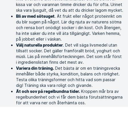
kissa var och varannan timme dricker du för ofta. Urinet
ska vara ljusgult, då vet du att du dricker lagom mycket.
. Ät frukt eller något proteinrikt om
Bli av med sötsuget
du blir sugen på något. Lär dig njuta av naturens sötma
och rensa bort onödigt socker i din kost. Och återigen,
ha inte saker du inte vill äta tillgängligt. Varken hemma,
på jobbet eller i väskan.
. Det vill säga livsmedel utan
Välj naturella produkter
tillsatt socker. Det gäller framförallt bröd, yoghurt och
müsli. Läs på innehållsförteckningen. Det som står först
i ingredienslistan finns det mest av.
Det bästa är om en träningsvecka
Variera din träning.
innehåller både styrka, kondition, balans och rörlighet.
Testa olika träningsformer och hitta vad som passar
dig! Träning ska vara roligt och givande.
Kroppen mår bra av
Ät och sov på regelbundna tider.
regelbundenhet och vi får dem bästa förutsättningarna
för att varva ner och återhämta oss.
Vill du kick-starta hösten med nya träningsvanor? Läs mer
här.