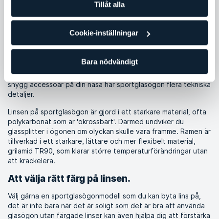
Tillåt alla
Cookie-inställningar
Både vanliga solglasögon och sportglasögon är till för att
Bara nödvändigt
skydda din syn från solens farliga strålar. Men ungefär där
upphör likheterna. Medan vanliga solglasögon främst är en
snygg accessoar på din näsa har sportglasögon flera tekniska
detaljer.
Linsen på sportglasögon är gjord i ett starkare material, ofta
polykarbonat som är 'okrossbart'. Därmed undviker du
glassplitter i ögonen om olyckan skulle vara framme. Ramen är
tillverkad i ett starkare, lättare och mer flexibelt material,
grilamid TR90, som klarar större temperaturförändringar utan
att krackelera.
Att välja rätt färg på linsen.
Välj gärna en sportglasögonmodell som du kan byta lins på,
det är inte bara när det är soligt som det är bra att använda
glasögon utan färgade linser kan även hjälpa dig att förstärka