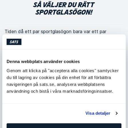
SÅ VÄLJER DU RÄTT
SPORTGLASÖGON!
Tiden då ett par sportglasögon bara var ett par
sportglasögon är sedan länge förbi. Nuförtiden är
modellerna mer specialiserade, mer funktionella, lättare
och enklare att använda. Här är några köpråd som gör
att du kan hitta en modell som passar dig och dina
Denna webbplats använder cookies
behov.
Genom att klicka på "acceptera alla cookies" samtycker
du till lagring av cookies på din enhet för att förbättra
navigeringen på sats.se, analysera webbplatsens
Peter Rotstam
användning och bistå i våra marknadsföringsinsatser.
Pass
Träning och träningstips
Visa detaljer