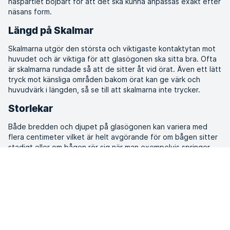
näspartiet böjbart för att det ska kunna anpassas exakt efter
näsans form.
Längd på Skalmar
Skalmarna utgör den största och viktigaste kontaktytan mot
huvudet och är viktiga för att glasögonen ska sitta bra. Ofta
är skalmarna rundade så att de sitter åt vid örat. Även ett lätt
tryck mot känsliga områden bakom örat kan ge värk och
huvudvärk i längden, så se till att skalmarna inte trycker.
Storlekar
Både bredden och djupet på glasögonen kan variera med
flera centimeter vilket är helt avgörande för om bågen sitter
stadigt eller om bågen rör sig när man exempelvis springer.
Huvudets omkrets matchar inte alla bågar. Prova flera
storlekar, också inom en och samma modell. Ju lättare modell,
desto sämre komfort. Det beror på att lätta bågar inte har
lika tjockt gummi vid kontaktytorna.
Löparglasögon!
Låg vikt gör att glasögonen inte hoppar upp och ned