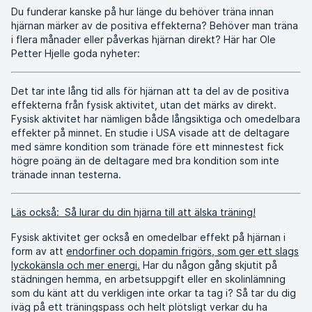
Du funderar kanske på hur länge du behöver träna innan
hjärnan märker av de positiva effekterna? Behöver man träna
i flera månader eller påverkas hjärnan direkt? Här har Ole
Petter Hjelle goda nyheter:
Det tar inte lång tid alls för hjärnan att ta del av de positiva
effekterna från fysisk aktivitet, utan det märks av direkt.
Fysisk aktivitet har nämligen både långsiktiga och omedelbara
effekter på minnet. En studie i USA visade att de deltagare
med sämre kondition som tränade före ett minnestest fick
högre poäng än de deltagare med bra kondition som inte
tränade innan testerna.
Läs också: Så lurar du din hjärna till att älska träning!
Fysisk aktivitet ger också en omedelbar effekt på hjärnan i
form av att
endorfiner och dopamin frigörs, som ger ett slags
lyckokänsla och mer energi.
Har du någon gång skjutit på
städningen hemma, en arbetsuppgift eller en skolinlämning
som du känt att du verkligen inte orkar ta tag i? Så tar du dig
iväg på ett träningspass och helt plötsligt verkar du ha