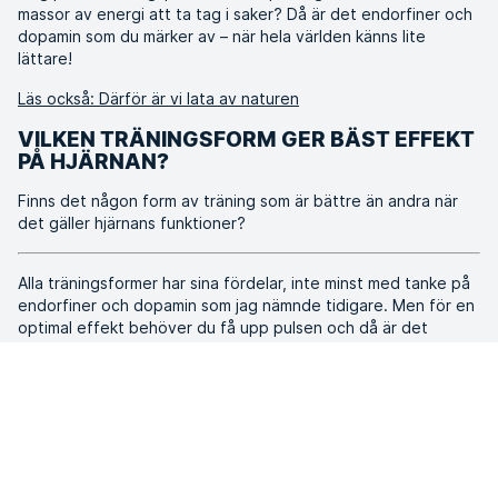
massor av energi att ta tag i saker? Då är det endorfiner och
dopamin som du märker av – när hela världen känns lite
lättare!
Läs också: Därför är vi lata av naturen
VILKEN TRÄNINGSFORM GER BÄST EFFEKT
PÅ HJÄRNAN?
Finns det någon form av träning som är bättre än andra när
det gäller hjärnans funktioner?
Alla träningsformer har sina fördelar, inte minst med tanke på
endorfiner och dopamin som jag nämnde tidigare. Men för en
optimal effekt behöver du få upp pulsen och då är det
högintensiv träning som ger den bästa effekten för din
hjärnas funktioner. En annan bra träningsform är gruppträning
med olika steg och kombinationer, där du verkligen utmanar
hjärnan och får massor av positiva effekter!
Källor: