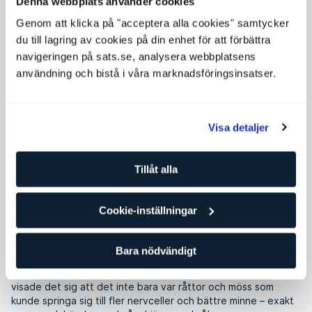
Hjärnan är ett av de organ som troligtvis påverkas mest
Denna webbplats använder cookies
av fysisk aktivitet, visste du till exempel att fyra
Genom att klicka på "acceptera alla cookies" samtycker
minuters fysisk aktivitet kan ge dig ökat fokus i upp till
du till lagring av cookies på din enhet för att förbättra
en timme efteråt? Här berättar hjärnforskaren Ole
navigeringen på sats.se, analysera webbplatsens
Petter Hjelle om hur hjärnan påverkas av träning!
användning och bistå i våra marknadsföringsinsatser.
SATS
Visa detaljer
Tillåt alla
Pass
Träning och träningstips
HJÄRNAN ÄR ETT AV DE ORGAN SOM
Cookie-inställningar
PÅVERKAS MEST AV FYSISK AKTIVITET
I slutet av 90-talet upptäckte forskare i USA att när råttor
Bara nödvändigt
och möss fick springa fritt i sina burar, så växte den delen av
hjärnan där minnescentrat finns (hippocampus). Tio år senare
visade det sig att det inte bara var råttor och möss som
kunde springa sig till fler nervceller och bättre minne – exakt