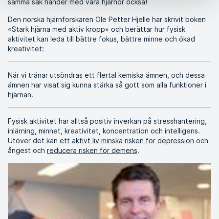
samma sak händer med våra hjärnor också!
Den norska hjärnforskaren Ole Petter Hjelle har skrivit boken
«Stark hjärna med aktiv kropp» och berättar hur fysisk
aktivitet kan leda till bättre fokus, bättre minne och ökad
kreativitet:
När vi tränar utsöndras ett flertal kemiska ämnen, och dessa
ämnen har visat sig kunna stärka så gott som alla funktioner i
hjärnan.
Fysisk aktivitet har alltså positiv inverkan på stresshantering,
inlärning, minnet, kreativitet, koncentration och intelligens.
Utöver det kan
ett aktivt liv minska risken för depression
och
ångest och
reducera risken för demens
.