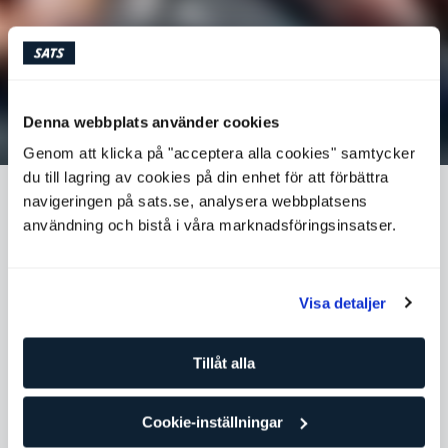
Denna webbplats använder cookies
Genom att klicka på "acceptera alla cookies" samtycker
du till lagring av cookies på din enhet för att förbättra
navigeringen på sats.se, analysera webbplatsens
TRÄNINGSPASS FÖR STUDENTER
användning och bistå i våra marknadsföringsinsatser.
Erik är personlig tränare på SATS och delar med sig av
ett enkelt och effektivt träningspass anpassat för
Visa detaljer
studenter. Vill du testa?
Tillåt alla
Pass
Träning och träningstips
Cookie-inställningar