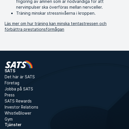
frigöring av ämnen som är nödvändiga för att
nervimpulser ska överföras mellan nervceller.
Träning minskar stressnivåerna i kroppen.
Läs mer om hur träning kan minska tentastressen och
förbättra prestationsförmågan
SATS
Det här är SATS
Företag
Jobba på SATS
Press
SATS Rewards
Investor Relations
WhistleBlower
Gym
Tjänster