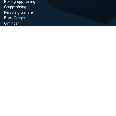
Boka gruppträning
Gruppträning
Personlig tränare
Boot Camps
Övningar
Gymträning
Padel
Yoga
Löpning
SATS Online
Träningsprogram
Inspiration
Träning och träningstips
Företagshälsovård
Våra medlemmar
Mat och hälsa
Hjälp
Personuppgiftspolicy
Kontakta kundservice
Logga in
Villkor och regler