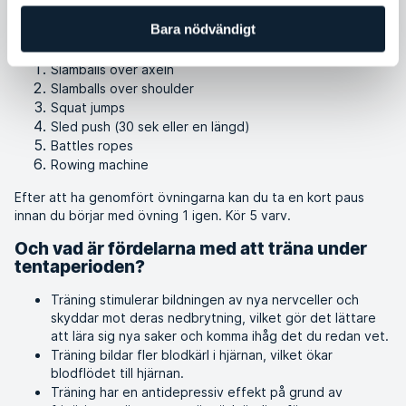
30 minuters träningspass (kör varje övning i
Bara nödvändigt
30 sekunder)
Slamballs över axeln
Slamballs over shoulder
Squat jumps
Sled push (30 sek eller en längd)
Battles ropes
Rowing machine
Efter att ha genomfört övningarna kan du ta en kort paus
innan du börjar med övning 1 igen. Kör 5 varv.
Och vad är fördelarna med att träna under
tentaperioden?
Träning stimulerar bildningen av nya nervceller och
skyddar mot deras nedbrytning, vilket gör det lättare
att lära sig nya saker och komma ihåg det du redan vet.
Träning bildar fler blodkärl i hjärnan, vilket ökar
blodflödet till hjärnan.
Träning har en antidepressiv effekt på grund av