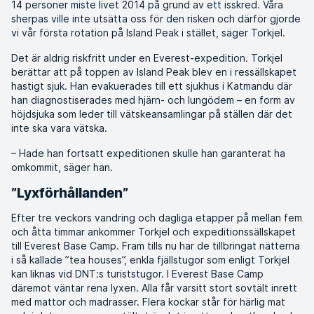
14 personer miste livet 2014 på grund av ett isskred. Våra
sherpas ville inte utsätta oss för den risken och därför gjorde
vi vår första rotation på Island Peak i stället, säger Torkjel.
Det är aldrig riskfritt under en Everest-expedition. Torkjel
berättar att på toppen av Island Peak blev en i ressällskapet
hastigt sjuk. Han evakuerades till ett sjukhus i Katmandu där
han diagnostiserades med hjärn- och lungödem – en form av
höjdsjuka som leder till vätskeansamlingar på ställen där det
inte ska vara vätska.
– Hade han fortsatt expeditionen skulle han garanterat ha
omkommit, säger han.
”Lyxförhållanden”
Efter tre veckors vandring och dagliga etapper på mellan fem
och åtta timmar ankommer Torkjel och expeditionssällskapet
till Everest Base Camp. Fram tills nu har de tillbringat nätterna
i så kallade ”tea houses”, enkla fjällstugor som enligt Torkjel
kan liknas vid DNT:s turiststugor. I Everest Base Camp
däremot väntar rena lyxen. Alla får varsitt stort sovtält inrett
med mattor och madrasser. Flera kockar står för härlig mat