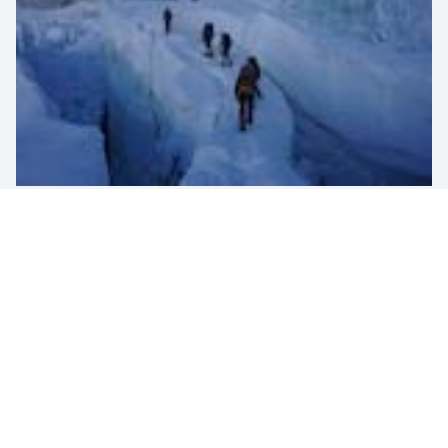
De närmaste dagarna skulle visa sig bli ett fyra dagar långt
maraton – i rejäl uppförsbacke. Redan på första etappen från
camp 1 till camp 2 börjar det se mörkt ut. Över 30 grader
varmt, hostanfall och kräkningar leder till att turen som skulle
ta runt åtta timmar varar i över 13 timmar för Torkjel.
– Jag fick helt slut på energi och började tvivla på om jag
skulle klara det. Jag fokuserade på ett steg i taget, säger
Torkjel.
Gott om mat och dryck i camp 2 gör lyckligtvis underverk och
leder till att både krafter och motivation kommer krypande
tillbaka, vilket är välbehövligt för att klara av de följande