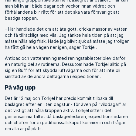
man bli kvar i både dagar och veckor innan vädret och
förhållandena blir rätt för att det ska vara försvarligt att
bestiga toppen.
– Här handlade det om att äta gott, dricka massor av vatten
och få tillräckligt med vila. Jag tänkte hela tiden på att jag
måste hålla mig frisk. Hade jag blivit sjuk så måste jag troligen
ha fått gå hela vägen ner igen, säger Torkjel.
Antibac och vattenrening med reningstabletter blev därför
en naturlig del av rutinerna. Dessutom hade Torkjel alltid på
sig en Buff för att skydda luftvägarna och för att inte bli
smittad av de andra deltagarna i expeditionen.
På väg upp
Det är 12 maj och Torkjel har precis kommit tillbaka till
baslägret efter en liten dagstur - för även på ”vilodagar” är
det viktigt att hålla kroppen aktiv. Torkjel sitter i det
gemensamma tältet då baslägerledaren, expeditionsledaren
och chefen för expeditionssällskapet kommer in och frågar
om alla är på plats.