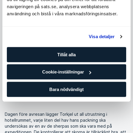
runt 20 andra äventyrare, alla redo för sitt livs äventyr.
navigeringen på sats.se, analysera webbplatsens
användning och bistå i våra marknadsföringsinsatser.
Torkjels tidigare bestigningar:
Visa detaljer
Aconcagua (6 962 m.ö.h.), Argentina
Elbrus (5 642 m.ö.h.), Ryssland
Tillåt alla
Kilimanjaro (5 895 m.ö.h.), Tanzania
Cookie-inställningar
Kosciuszko (2 228 m.ö.h.), Australien
Denali (6 190 m.ö.h.), Alaska
Bara nödvändigt
Dagen före avresan lägger Torkjel ut all utrustning i
hotellrummet, varje liten del hav hans packning ska
undersökas av en av de sherpas som ska vara med på
expeditionen. De kontrollerar att skorna är tillräckligt bra, att