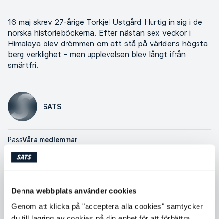
16 maj skrev 27-årige Torkjel Ustgård Hurtig in sig i de
norska historieböckerna. Efter nästan sex veckor i
Himalaya blev drömmen om att stå på världens högsta
berg verklighet – men upplevelsen blev långt ifrån
smärtfri.
SATS
Pass
Våra medlemmar
– En Everest-expedition är så mycket mer än man kan
föreställa sig, säger Torkjel Ustgård Hurtig.
Denna webbplats använder cookies
Efter en lång resa från Oslo ankommer han till Nepals
Genom att klicka på "acceptera alla cookies" samtycker
huvudstad den 5 april. Här blir han inhyst på ett hotell med
du till lagring av cookies på din enhet för att förbättra