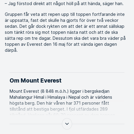
– Jag förstod direkt att något höll på att hända, säger han.
Gruppen får veta att repen upp till toppen fortfarande inte
är uppsatta, fast det skulle ha gjorts för över två veckor
sedan. Det går dock rykten om att det är ett annat sällskap
som tänkt röra sig mot toppen nästa natt och att de ska
sätta rep om tre dagar. Dessutom ska det vara bra väder på
toppen av Everest den 16 maj för att vända igen dagen
därpå.
Om Mount Everest
Mount Everest (8 848 m.ö.h.) ligger i bergskedjan
Mahalangur Himal i Himalaya i Nepal och är världens
högsta berg. Den här våren har 371 personer fått
tillstånd att bestiga berget. I fjol utfärdades 289
tillstånd. Vanligen når 60-70 procent av dem toppen.