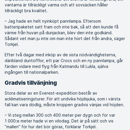
vantarna är tillräckligt varma och att sovsäcken håller
tillräckligt bra kvalitet.
– Jag hade en helt nyinköpt pannlampa. Eftersom
batteripaketet satt fram och inte bak, så att den kunde få
värme från huvan på dunjackan, blev den inte godkänd.
Sådant vet man ju inte om man inte hört det från andra, säger
Torkjel.
Efter två dagar med inköp av de sista nödvändigheterna,
däribland duntofflor, ett par Crocs och en ny pannlampa, går
färden vidare med flyg från Katmandu till Lukla, själva
ingången till nationalparken.
Gradvis tillvänjning
Stora delar av en Everest-expedition består av
acklimatiseringsturer. För att undvika höjdsjuka, som i värsta
fall kan vara dödlig, måste kroppen gradvis vänjas vid höjden.
– Vi steg mellan 300 och 400 meter per dygn och för var
1 000:e meter hade vi en vilodag. Det är på sätt och vis
”mallen” för hur det bör göras, förklarar Torkjel.