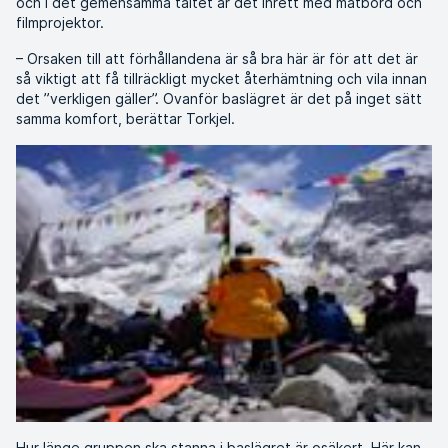
och i det gemensamma tältet är det inrett med matbord och
filmprojektor.
­– Orsaken till att förhållandena är så bra här är för att det är
så viktigt att få tillräckligt mycket återhämtning och vila innan
det ”verkligen gäller”. Ovanför baslägret är det på inget sätt
samma komfort, berättar Torkjel.
Hur länge gruppen ska stanna i baslägret är osäkert. Här kan