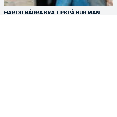
HAR DU NÅGRA BRA TIPS PÅ HUR MAN
KOMMER IGÅNG MED TRÄNINGEN?
– Mitt tips är att inte sätta för höga mål. Annars slutar det
bara med att man tycker det är tråkigt och att man kanske
inte märker resultat så fort som man vill.
Hon menar att det är lätt att skapa en inre stress för att
hinna med alla pass vilket lätt leder till besvikelse.
Försök istället att hitta din egen träningsform som du själv
mår bra av och tycker är rolig. Då vet du att det blir av!