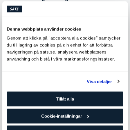
JAG TRÄNAR FÖR EN GLADARE
VARDAG
Denna webbplats använder cookies
Träning är bra för vår fysiska och psykiska hälsa. Det
vet vi. Att träning dessutom gör mirakel för sömnen och
Genom att klicka på "acceptera alla cookies" samtycker
ger oss energin vi behöver i vardagen är ytterligare
du till lagring av cookies på din enhet för att förbättra
fördelar. Samtidigt kan det vara svårt att komma igång
navigeringen på sats.se, analysera webbplatsens
- och fortsätta - med våra nya, goda vanor. Vi tog oss
användning och bistå i våra marknadsföringsinsatser.
ett snack med medlemmen Louise Tennevall för att
höra vad det är som driver henne och hur hon gör för
att hålla sig till sin träningsplan.
Visa detaljer
Tillåt alla
SATS
Cookie-inställningar
Pass
Våra medlemmar