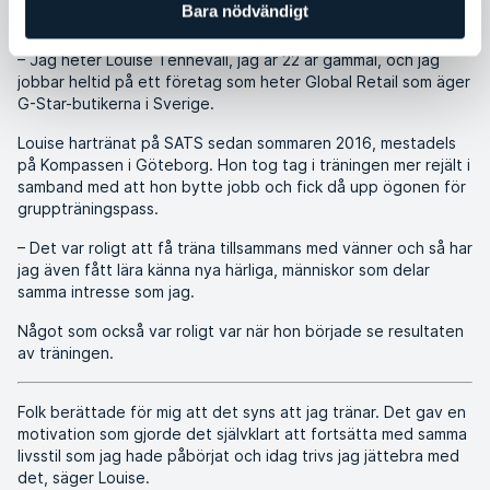
Bara nödvändigt
Hej! Vem är du?
– Jag heter Louise Tennevall, jag är 22 år gammal, och jag
jobbar heltid på ett företag som heter Global Retail som äger
G-Star-butikerna i Sverige.
Louise hartränat på SATS sedan sommaren 2016, mestadels
på Kompassen i Göteborg. Hon tog tag i träningen mer rejält i
samband med att hon bytte jobb och fick då upp ögonen för
gruppträningspass.
– Det var roligt att få träna tillsammans med vänner och så har
jag även fått lära känna nya härliga, människor som delar
samma intresse som jag.
Något som också var roligt var när hon började se resultaten
av träningen.
Folk berättade för mig att det syns att jag tränar. Det gav en
motivation som gjorde det självklart att fortsätta med samma
livsstil som jag hade påbörjat och idag trivs jag jättebra med
det, säger Louise.