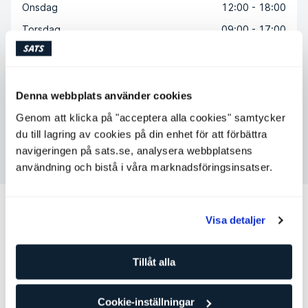
Onsdag
12:00 - 18:00
Torsdag
09:00 - 17:00
Fredag
09:00 - 17:00
Lördag
Ej tillgänglig
Söndag
Ej tillgänglig
Denna webbplats använder cookies
Genom att klicka på "acceptera alla cookies" samtycker
du till lagring av cookies på din enhet för att förbättra
Kontakta Hege Osvoll
navigeringen på sats.se, analysera webbplatsens
användning och bistå i våra marknadsföringsinsatser.
Andra personliga tränare som kan
Visa detaljer
passa för dig
Tillåt alla
Robert Cwiklinski
Personlig tränare
SATS Ryen
Nivå: 5
Cookie-inställningar