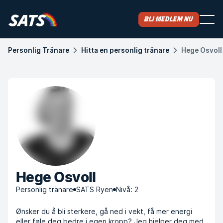
Bli medlem nu
Personlig Tränare
Hitta en personlig tränare
Hege Osvoll
Hege Osvoll
Personlig tränare
SATS Ryen
Nivå: 2
Ønsker du å bli sterkere, gå ned i vekt, få mer energi
eller føle deg bedre i egen kropp? Jeg hjelper deg med