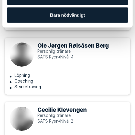
Styrketräning
Bara nödvändigt
Skadeförbyggande
Löpning
Ole Jørgen Rølsåsen Berg
Personlig tränare
SATS Ryen
Nivå: 4
Löpning
Coaching
Styrketräning
Cecilie Klevengen
Personlig tränare
SATS Ryen
Nivå: 2