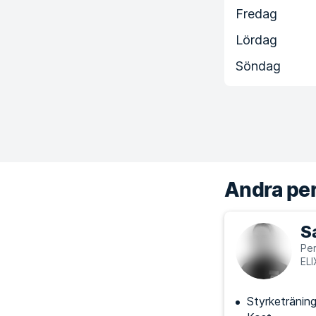
Fredag
Lördag
Söndag
Andra per
S
Per
ELI
Styrketränin