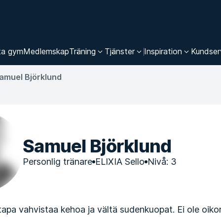
ta gym
Medlemskap
Träning
Tjänster
Inspiration
Kundser
amuel Björklund
Samuel Björklund
Personlig tränare
ELIXIA Sello
Nivå: 3
tapa vahvistaa kehoa ja vältä sudenkuopat. Ei ole oikor