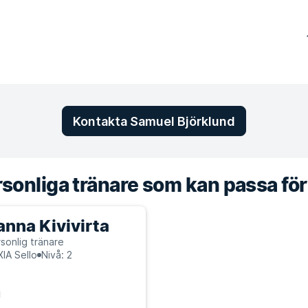
Kontakta Samuel Björklund
sonliga tränare som kan passa för
anna Kivivirta
sonlig tränare
XIA Sello
Nivå: 2
g