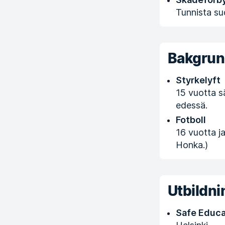
Tunnista su
Bakgru
Styrkelyft
15 vuotta sä
edessä.
Fotboll
16 vuotta j
Honka.)
Utbildni
Safe Educa