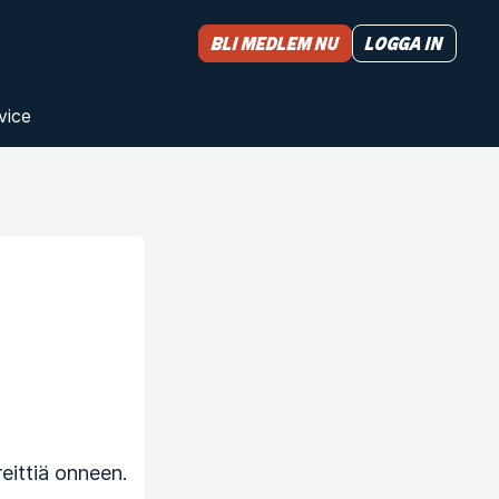
Bli medlem nu
Logga in
vice
eittiä onneen.