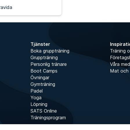
ravida
Tjänster
Inspirat
Boka gruppträning
Träning o
Gruppträning
Företags
Personlig tränare
Våra me
Boot Camps
Mat och 
Övningar
Gymträning
Padel
Yoga
Löpning
SATS Online
Träningsprogram