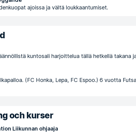
denkuopat ajoissa ja vältä loukkaantumiset.
nd
ännöllistä kuntosali harjoittelua tällä hetkellä takana j
alkapalloa. (FC Honka, Lepa, FC Espoo.) 6 vuotta Futsa
ng och kurser
tion Liikunnan ohjaaja