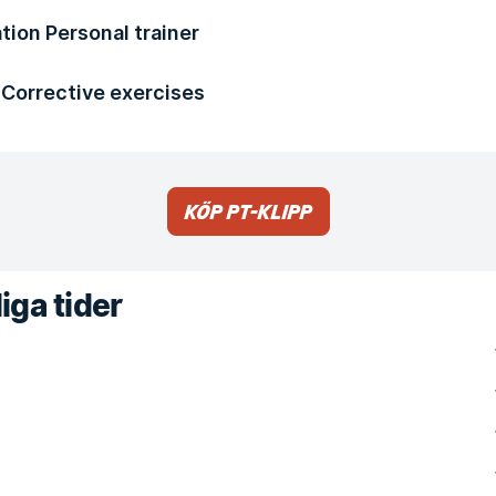
tion Personal trainer
o Corrective exercises
Köp PT-klipp
iga tider