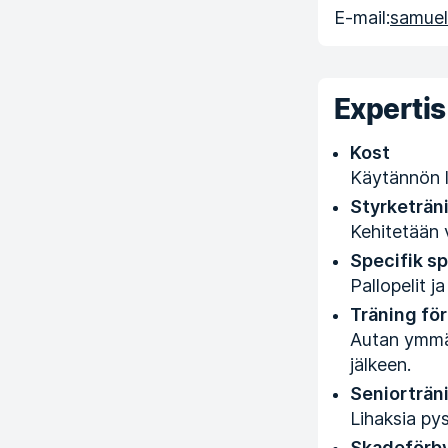
E-mail:
samuel.
Expertis
Kost
Käytännön l
Styrketrän
Kehitetään v
Specifik s
Pallopelit ja
Träning för
Autan ymmä
jälkeen.
Seniorträn
Lihaksia py
Skadeförb