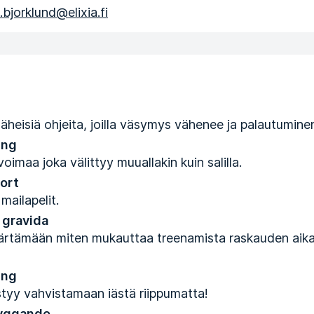
bjorklund@elixia.fi
äheisiä ohjeita, joilla väsymys vähenee ja palautumine
ing
oimaa joka välittyy muuallakin kuin salilla.
port
 mailapelit.
 gravida
rtämään miten mukauttaa treenamista raskauden aika
ing
styy vahvistamaan iästä riippumatta!
yggande