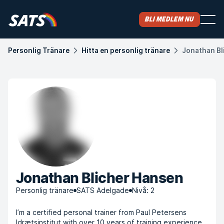
Bli medlem nu
Personlig Tränare
Hitta en personlig tränare
Jonathan Bl
Jonathan Blicher Hansen
Personlig tränare
SATS Adelgade
Nivå: 2
I’m a certified personal trainer from Paul Petersens
Idrætsinstitut with over 10 years of training experience.