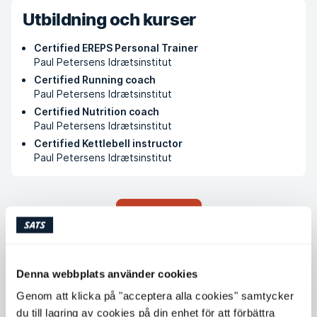
Utbildning och kurser
Certified EREPS Personal Trainer
Paul Petersens Idrætsinstitut
Certified Running coach
Paul Petersens Idrætsinstitut
Certified Nutrition coach
Paul Petersens Idrætsinstitut
Certified Kettlebell instructor
Paul Petersens Idrætsinstitut
Köp PT-klipp
Tillgängliga tider
Denna webbplats använder cookies
Genom att klicka på "acceptera alla cookies" samtycker
Måndag
08:00 - 22:00
du till lagring av cookies på din enhet för att förbättra