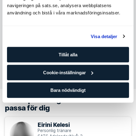
Tisdag
08:00 - 22:00
navigeringen på sats.se, analysera webbplatsens
Onsdag
08:00 - 22:00
användning och bistå i våra marknadsföringsinsatser.
Torsdag
08:00 - 22:00
Fredag
08:00 - 22:00
Visa detaljer
Lördag
10:00 - 20:00
Söndag
10:00 - 20:00
Tillåt alla
Cookie-inställningar
Kontakta Jonathan Blicher Hansen
Bara nödvändigt
Andra personliga tränare som kan
passa för dig
Eirini Kelesi
Personlig tränare