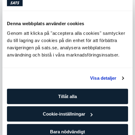
Köp PT-klipp
Denna webbplats använder cookies
Genom att klicka på "acceptera alla cookies" samtycker
Tillgängliga tider
du till lagring av cookies på din enhet för att förbättra
navigeringen på sats.se, analysera webbplatsens
Måndag
06:30 - 16:00
användning och bistå i våra marknadsföringsinsatser.
Tisdag
06:30 - 18:00
Onsdag
06:30 - 16:00
Torsdag
09:00 - 18:00
Visa detaljer
Fredag
08:00 - 18:00
Lördag
Tillåt alla
07:00 - 14:00
Söndag
Ej tillgänglig
Cookie-inställningar
Kontakta Facundo Altamirano
Bara nödvändigt