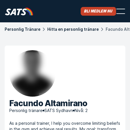
Bli medlem nu
Personlig Tränare
Hitta en personlig tränare
Facundo Al
Facundo Altamirano
Personlig tränare
SATS Sydhavn
Nivå: 2
As a personal trainer, I help you overcome limiting beliefs
in the gym and achieve real results. My goal: transform