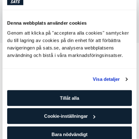
Söndag
Ej tillgänglig
Denna webbplats använder cookies
Kontakta Emil Rydberg
Genom att klicka på "acceptera alla cookies" samtycker
du till lagring av cookies på din enhet för att förbättra
navigeringen på sats.se, analysera webbplatsens
Andra personliga tränare som kan
användning och bistå i våra marknadsföringsinsatser.
passa för dig
Carina Hallberg
Visa detaljer
Personlig tränare
SATS Södra Station
Nivå: 3
Tillåt alla
Styrketräning
Cookie-inställningar
Träning för gravida
Cykling
Bara nödvändigt