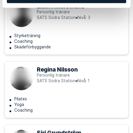
Liam Atterstrand
Personlig tränare
SATS Södra Station
Nivå: 3
Styrketräning
Coaching
Skadeförbyggande
Regina Nilsson
Personlig tränare
SATS Södra Station
Nivå: 1
Pilates
Yoga
Coaching
Siri Grundström