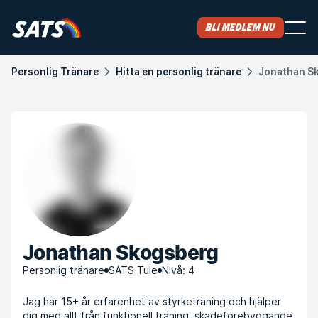
Bli medlem nu
Personlig Tränare
Hitta en personlig tränare
Jonathan S
Jonathan Skogsberg
Personlig tränare
SATS Tule
Nivå: 4
Jag har 15+ år erfarenhet av styrketräning och hjälper
dig med allt från funktionell träning, skadeförebyggande