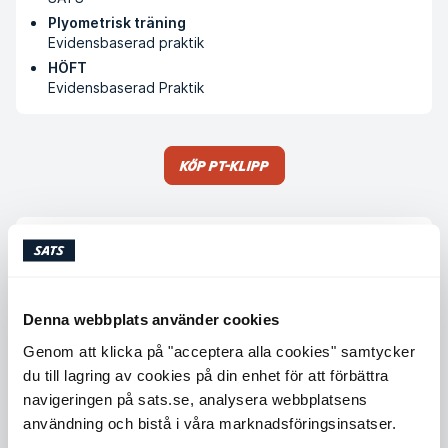
Plyometrisk träning
Evidensbaserad praktik
HÖFT
Evidensbaserad Praktik
Köp PT-klipp
Tillgängliga tider
Måndag
07:00 - 17:00
Tisdag
07:00 - 17:00
Denna webbplats använder cookies
Onsdag
07:00 - 17:00
Genom att klicka på "acceptera alla cookies" samtycker
du till lagring av cookies på din enhet för att förbättra
Torsdag
07:00 - 17:00
navigeringen på sats.se, analysera webbplatsens
Fredag
07:00 - 17:00
användning och bistå i våra marknadsföringsinsatser.
Lördag
Ej tillgänglig