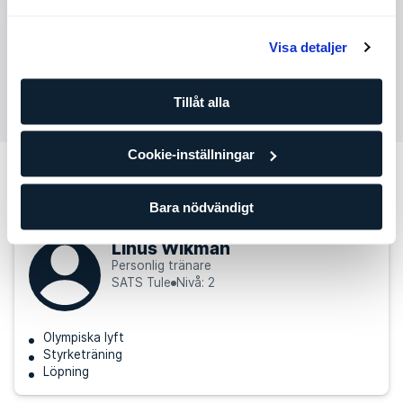
Söndag
Ej tillgänglig
Visa detaljer
Kontakta Jonathan Skogsberg
Tillåt alla
Cookie-inställningar
Andra personliga tränare som kan
passa för dig
Bara nödvändigt
Linus Wikman
Personlig tränare
SATS Tule
Nivå: 2
Olympiska lyft
Styrketräning
Löpning