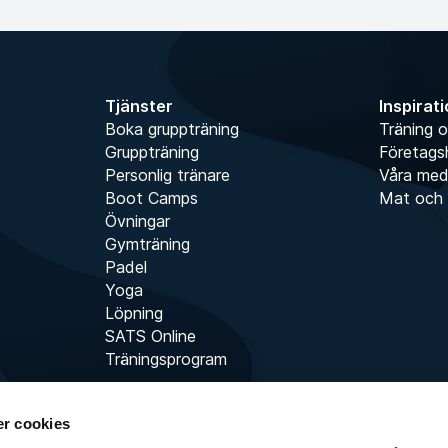
Tjänster
Inspirat
Boka gruppträning
Träning o
Gruppträning
Företags
Personlig tränare
Våra me
Boot Camps
Mat och 
Övningar
Gymträning
Padel
Yoga
Löpning
SATS Online
Träningsprogram
r cookies