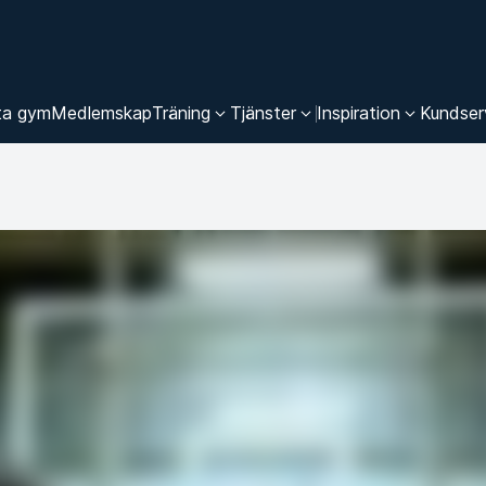
ta gym
Medlemskap
Träning
Tjänster
Inspiration
Kundser