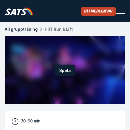
Bli medlem nu
All gruppträning
HIIT Run & Lift
Spela
30-60 min