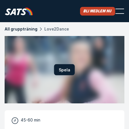
Bli medlem nu
All gruppträning
Love2Dance
Spela
45-60 min