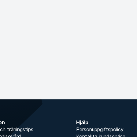
ion
Hjälp
ch träningstips
Personuppgiftspolicy
hälsovård
Kontakta kundservice