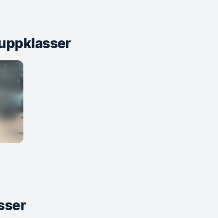
uppklasser
sser