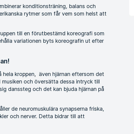
mbinerar konditionsträning, balans och
amerikanska rytmer som får vem som helst att
uppen till en förutbestämd koreografi som
ehålla variationen byts koreografin ut efter
nan!
å hela kroppen, även hjärnan eftersom det
l musiken och översätta dessa intryck till
sig danssteg och det kan bjuda hjärnan på
håller de neuromuskulära synapserna friska,
er och nerver. Detta bidrar till att