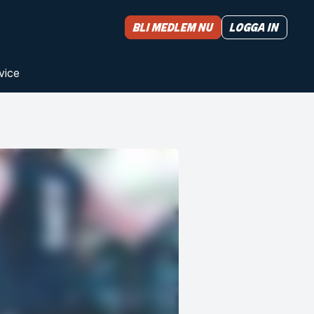
Bli medlem nu
Logga in
vice