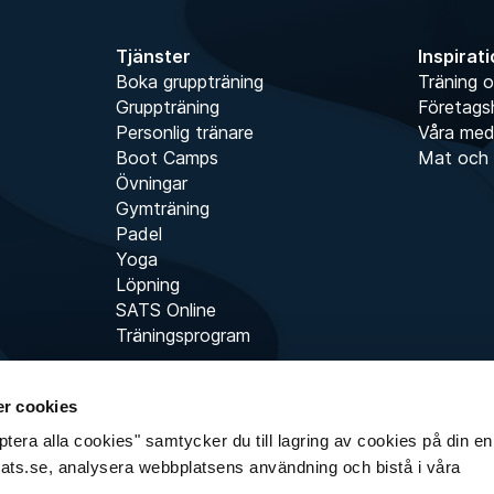
Tjänster
Inspirat
Boka gruppträning
Träning o
Gruppträning
Företags
Personlig tränare
Våra me
Boot Camps
Mat och 
Övningar
Gymträning
Padel
Yoga
Löpning
SATS Online
Träningsprogram
r cookies
era alla cookies" samtycker du till lagring av cookies på din enh
sats.se, analysera webbplatsens användning och bistå i våra