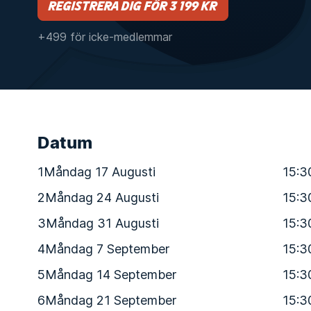
Registrera dig för 3 199 kr
+499 för icke-medlemmar
Datum
1
Måndag 17 Augusti
15:3
2
Måndag 24 Augusti
15:3
3
Måndag 31 Augusti
15:3
4
Måndag 7 September
15:3
5
Måndag 14 September
15:3
6
Måndag 21 September
15:3