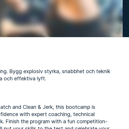
ning. Bygg explosiv styrka, snabbhet och teknik
 och effektiva lyft.
natch and Clean & Jerk, this bootcamp is
onfidence with expert coaching, technical
. Finish the program with a fun competition-
ll put your skills to the test and celebrate your