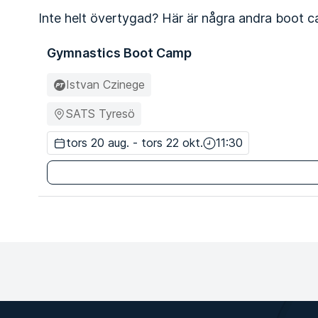
Inte helt övertygad? Här är några andra boot c
Gymnastics Boot Camp
Istvan Czinege
SATS Tyresö
tors 20 aug. - tors 22 okt.
11:30