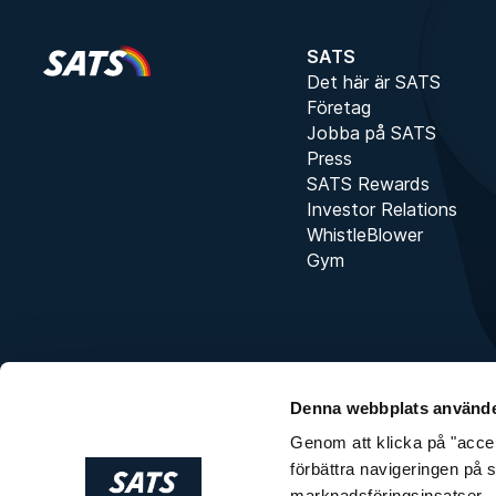
Pris för medlem
3 199 kr
Pris för icke-medlem
3 698 kr
SATS
Det här är SATS
Företag
Jobba på SATS
Press
SATS Rewards
Investor Relations
WhistleBlower
Gym
Denna webbplats använde
Genom att klicka på "accept
förbättra navigeringen på 
marknadsföringsinsatser.