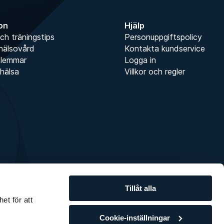
Anmäl dig
ion
Hjälp
ch träningstips
Personuppgiftspolicy
hälsovård
Kontakta kundservice
dlemmar
Logga in
hälsa
Villkor och regler
Tillåt alla
et för att
Cookie-inställningar