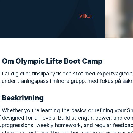
Villkor
Om Olympic Lifts Boot Camp
0
Lär dig eller finslipa ryck och stöt med expertvägled
under träningspass i mindre grupp, med fokus på säkra
0
0
Beskrivning
0
Whether you're learning the basics or refining your S
0
designed for all levels. Build strength, power, and c
progressions, weekly homework, and regular feedback
0
style final test over the last two sessions, where you'