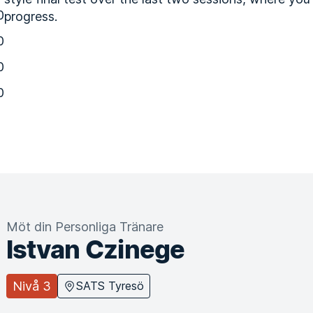
0
progress.
0
0
0
Möt din Personliga Tränare
Istvan Czinege
Nivå 3
SATS Tyresö