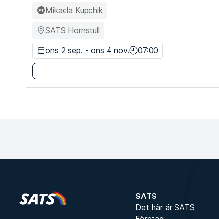
Mikaela Kupchik
SATS Hornstull
ons 2 sep. - ons 4 nov.
07:00
Pris för medlem
3 199 kr
Pris för icke-medlem
3 698 kr
SATS
Det här är SATS
Företag