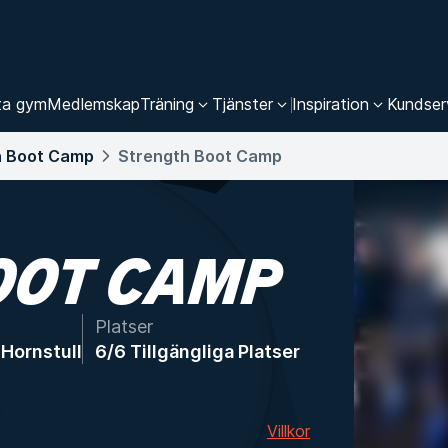
ta gym
Medlemskap
Träning
Tjänster
Inspiration
Kundser
h Boot Camp
Strength Boot Camp
OOT CAMP
Platser
Hornstull
6/6 Tillgängliga Platser
Villkor