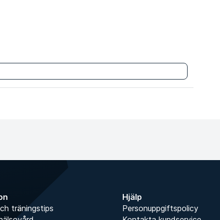
Anmäl dig
ion
Hjälp
ch träningstips
Personuppgiftspolicy
hälsovård
Kontakta kundservice