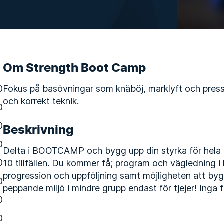
Om Strength Boot Camp
0
Fokus på basövningar som knäböj, marklyft och pres
och korrekt teknik.
0
0
Beskrivning
0
Delta i BOOTCAMP och bygg upp din styrka för hela 
0
10 tillfällen. Du kommer få; program och vägledning i
progression och uppföljning samt möjligheten att byg
0
peppande miljö i mindre grupp endast för tjejer! Inga 
0
0