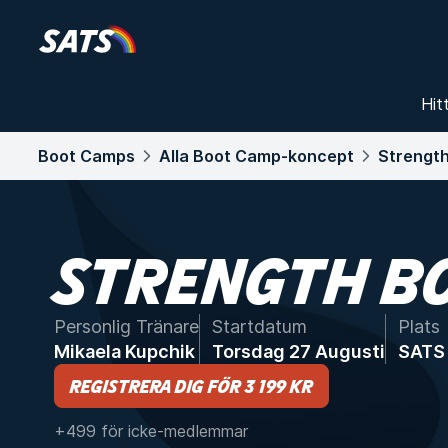
Hit
Boot Camps
Alla Boot Camp-koncept
Strengt
STRENGTH B
Personlig Tränare
Startdatum
Plats
Mikaela Kupchik
Torsdag 27 Augusti
SATS 
Registrera dig för 3 199 kr
+499 för icke-medlemmar