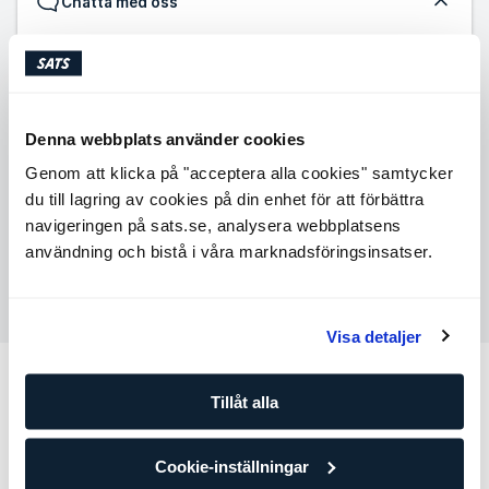
Chatta med oss
Måndag-Fredag, 09:00-15:00
Avvikande öppettider under perioden 1 juli - 14 augusti
Denna webbplats använder cookies
10:00-12:00 & 13:00-15:00
Genom att klicka på "acceptera alla cookies" samtycker
du till lagring av cookies på din enhet för att förbättra
Starta chatt
navigeringen på sats.se, analysera webbplatsens
användning och bistå i våra marknadsföringsinsatser.
Skicka ett meddelande
Visa detaljer
Fler kategorier
Tillåt alla
Min profil
Medlemskap
Betalning
Tjänster
Cookie-inställningar