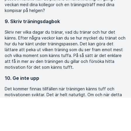
veckan med dina kollegor och en träningsträff med dina
kompisar på helgen?
9. Skriv träningsdagbok
Skriv ner vilka dagar du tränar, vad du tränar och hur det
känns. Efter några veckor kan du se hur mycket du tränat och
hur du har känt under träningspassen. Det kan göra det
lättare att peka ut vilken träning som du ser fram emot mest
och vilka moment som känns tuffa. På så sätt är det enklare
att få in mer av den träningen du gillar och försöka hitta
motivation för det som känns tufft.
10. Ge inte upp
Det kommer finnas tillfällen när träningen känns tuff och
motivationen sviktar. Det är helt naturligt. Om och när detta
sker är det viktigt att inte ge upp helt och hållet. Om du inte
kan träna på en vecka eller två så gör det inget. Fundera
kring om du behöver justera dina mål, hitta ny inspiration,
prioritera om vardagen eller helt enkelt behöver en kort paus
från träningen.