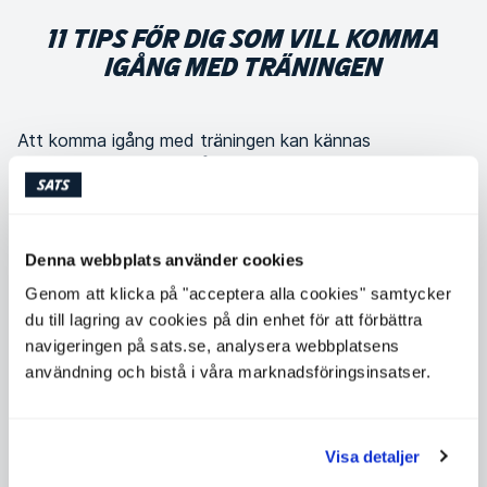
11 TIPS FÖR DIG SOM VILL KOMMA
IGÅNG MED TRÄNINGEN
Att komma igång med träningen kan kännas
överväldigande och svårt, men det behöver inte vara
det. Här är några enkla tips som kan hjälpa dig att både
kickstarta din träning och få in det som vardagsrutin.
Denna webbplats använder cookies
Genom att klicka på "acceptera alla cookies" samtycker
SATS
du till lagring av cookies på din enhet för att förbättra
navigeringen på sats.se, analysera webbplatsens
användning och bistå i våra marknadsföringsinsatser.
Pass
Träning och träningstips
Kom igång med träningen – 11 tips för
planering, motivation och rutin
Visa detaljer