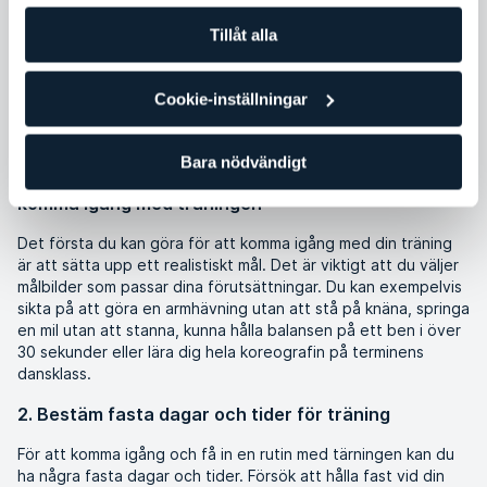
När du ska komma igång med träningen är det mycket som
ska stämma överens. Livspusslet ska gå ihop, du behöver
Tillåt alla
inspiration och motivation samt en plan för hur du ska lägga
upp din träning. Genom att bryta ner allt i mindre delar blir
det lättare att både komma igång och få in en bra rutin för
Cookie-inställningar
din träning. Här har vi samlat 11 tips som kan hjälpa dig en bit
på vägen:
Bara nödvändigt
1. Sätt upp realistiska mål som motiverar dig att
komma igång med träningen
Det första du kan göra för att komma igång med din träning
är att sätta upp ett realistiskt mål. Det är viktigt att du väljer
målbilder som passar dina förutsättningar. Du kan exempelvis
sikta på att göra en armhävning utan att stå på knäna, springa
en mil utan att stanna, kunna hålla balansen på ett ben i över
30 sekunder eller lära dig hela koreografin på terminens
dansklass.
2. Bestäm fasta dagar och tider för träning
För att komma igång och få in en rutin med tärningen kan du
ha några fasta dagar och tider. Försök att hålla fast vid din