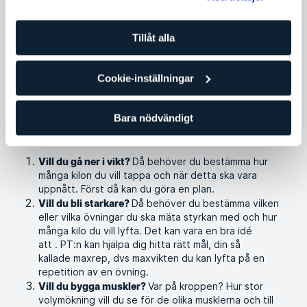
Pass
Träning och träningstips
Tillåt alla
För att vara säkra på att vi utvecklas måste vi först veta var
vi är, vart vi är på väg och när vi vill nå dit. Det funkar lite som
en GPS. Om du vet var du är och vart du är på väg
Cookie-inställningar
hjälper GPS:en dig nå destinationen. Vet du däremot inte vart
du är på väg finns risken att du aldrig kommer fram utan
bara fortsätter vandra runt på villovägar.
Bara nödvändigt
MÅLFÖRSLAG
Då behöver du bestämma hur
Vill du gå ner i vikt?
många kilon du vill tappa och när detta ska vara
uppnått. Först då kan du göra en plan.
Då behöver du bestämma vilken
Vill du bli starkare?
eller vilka övningar du ska mäta styrkan med och hur
många kilo du vill lyfta. Det kan vara en bra idé
att . PT:n kan hjälpa dig hitta rätt mål, din så
kallade maxrep, dvs maxvikten du kan lyfta på en
repetition av en övning.
Var på kroppen? Hur stor
Vill du bygga muskler?
volymökning vill du se för de olika musklerna och till