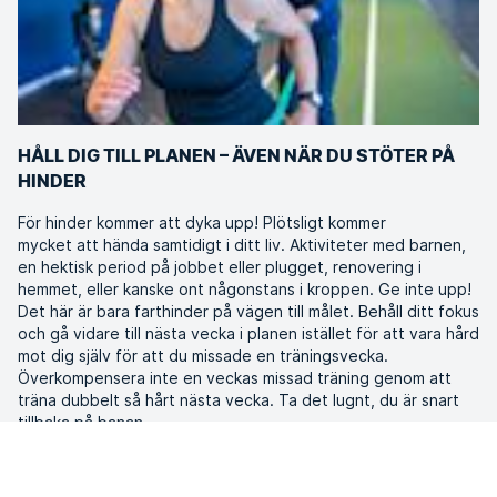
HÅLL DIG TILL PLANEN – ÄVEN NÄR DU STÖTER PÅ
HINDER
För hinder kommer att dyka upp! Plötsligt kommer
mycket att hända samtidigt i ditt liv. Aktiviteter med barnen,
en hektisk period på jobbet eller plugget, renovering i
hemmet, eller kanske ont någonstans i kroppen. Ge inte upp!
Det här är bara farthinder på vägen till målet. Behåll ditt fokus
och gå vidare till nästa vecka i planen istället för att vara hård
mot dig själv för att du missade en träningsvecka.
Överkompensera inte en veckas missad träning genom att
träna dubbelt så hårt nästa vecka. Ta det lugnt, du är snart
tillbaka på banan.
Och vet du vad?
Rent biologiskt är det
nästintill omöjligt att
inte vara glad efter en träning
. Något att komma ihåg när