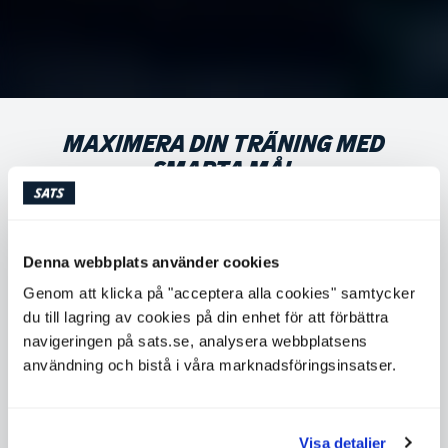
MAXIMERA DIN TRÄNING MED
SMARTA MÅL
Vad är din riktiga inre drivkraft när det kommer till
träning? Om du hittar den kommer du att vara
Denna webbplats använder cookies
svårstoppad. Få tips om hur du sätter rätt mål för just
Genom att klicka på "acceptera alla cookies" samtycker
dig!
du till lagring av cookies på din enhet för att förbättra
navigeringen på sats.se, analysera webbplatsens
användning och bistå i våra marknadsföringsinsatser.
SATS
Visa detaljer