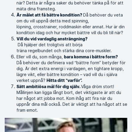
när? Detta är några saker du behöver tänka på för att
mäta dina framsteg.
Då behöver du veta
Är målet att få bättre kondition?
om du vill uppnå detta med spinning,
löpning, crosstrainer, roddmaskin eller annat. Hur är din
kondition idag och hur mycket bättre vill du bli till när?
Vill du vid vardaglig ansträngning?
Då hjälper det troligtvis att börja
träna regelbundet och stärka dina core-muskler.
Eller vill du, som många,
bara komma i bättre form?
Då behöver du definiera vad “bättre form” betyder för
dig. Är det extra energi i vardagen, en tightare kropp,
lägre vikt, eller bättre kondition – vad vill du i själva
verket uppnå?
Hitta ditt “varför”.
Våga dröm stort!
Sätt ambitiösa mål för dig själv.
Mållinjen kan ligga långt bort, det viktigaste är att du
har något att jobba mot. Kom ihåg att fira när du
uppnår dina mål också. Det är viktigt att ha något att se
fram emot.