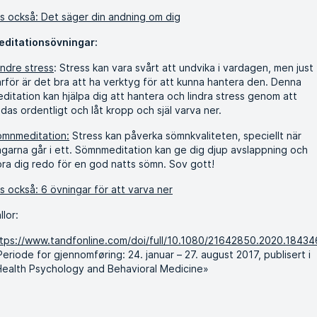
s också: Det säger din andning om dig
editationsövningar:
ndre stress
: Stress kan vara svårt att undvika i vardagen, men just
rför är det bra att ha verktyg för att kunna hantera den. Denna
ditation kan hjälpa dig att hantera och lindra stress genom att
das ordentligt och låt kropp och själ varva ner.
ömnmeditation:
Stress kan påverka sömnkvaliteten, speciellt när
garna går i ett. Sömnmeditation kan ge dig djup avslappning och
ra dig redo för en god natts sömn. Sov gott!
s också: 6 övningar för att varva ner
llor:
tps://www.tandfonline.com/doi/full/10.1080/21642850.2020.1843
Periode for gjennomføring: 24. januar – 27. august 2017, publisert i
ealth Psychology and Behavioral Medicine»