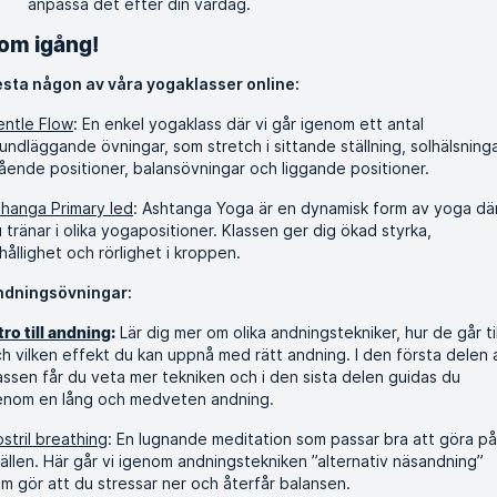
anpassa det efter din vardag.
om igång!
sta någon av våra yogaklasser online:
ntle Flow
: En enkel yogaklass där vi går igenom ett antal
undläggande övningar, som stretch i sittande ställning, solhälsninga
ående positioner, balansövningar och liggande positioner.
hanga Primary led
: Ashtanga Yoga är en dynamisk form av yoga dä
 tränar i olika yogapositioner. Klassen ger dig ökad styrka,
hållighet och rörlighet i kroppen.
ndningsövningar:
Lär dig mer om olika andningstekniker, hur de går til
tro till andning
:
h vilken effekt du kan uppnå med rätt andning. I den första delen 
assen får du veta mer tekniken och i den sista delen guidas du
nom en lång och medveten andning.
stril breathing
: En lugnande meditation som passar bra att göra på
ällen. Här går vi igenom andningstekniken ”alternativ näsandning”
m gör att du stressar ner och återfår balansen.