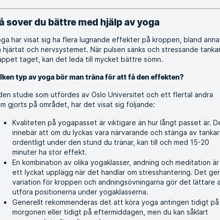
å sover du bättre med hjälp av yoga
ga har visat sig ha flera lugnande effekter på kroppen, bland anna
 hjärtat och nervsystemet. När pulsen sänks och stressande tanka
äppet taget, kan det leda till mycket bättre sömn.
lken typ av yoga bör man träna för att få den effekten?
den studie som utfördes av Oslo Universitet och ett flertal andra
m gjorts på området, har det visat sig följande:
Kvaliteten på yogapasset är viktigare än hur långt passet är. D
innebär att om du lyckas vara närvarande och stänga av tanka
ordentligt under den stund du tränar, kan till och med 15-20
minuter ha stor effekt.
En kombination av olika yogaklasser, andning och meditation är
ett lyckat upplägg när det handlar om stresshantering. Det ger
variation för kroppen och andningsövningarna gör det lättare 
utföra positionerna under yogaklasserna.
Generellt rekommenderas det att köra yoga antingen tidigt på
morgonen eller tidigt på eftermiddagen, men du kan såklart