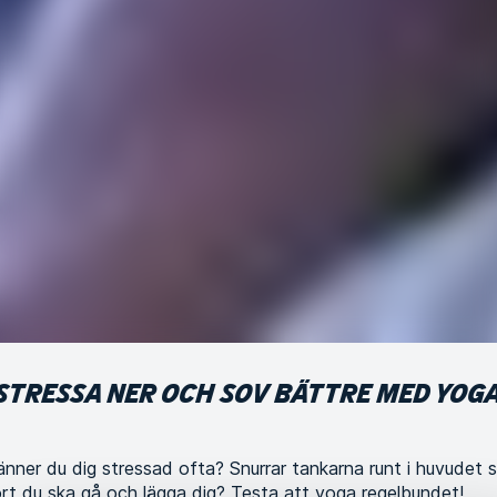
STRESSA NER OCH SOV BÄTTRE MED YOG
nner du dig stressad ofta? Snurrar tankarna runt i huvudet 
ort du ska gå och lägga dig? Testa att yoga regelbundet!