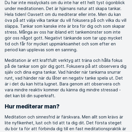
Du har inte misslyckats om du inte har ett helt tyst ögonblick
under meditationen. Det är hjärnans natur att skapa tankar.
Hela tiden! Oavsett om du mediterar eller inte. Men du kan
öva på att välja vilka tankar du vill fokusera på och vilka du vill
släppa. Tankar som kanske inte är bra för dig och som skapar
stress. Många av oss har ibland ett tankemönster som inte
gör oss något gott. Negativt tänkande som tar upp mycket
tid och får för mycket uppmärksamhet och som efter en
period kan upplevas som en sanning.
Meditation är ett kraftfullt verktyg att träna och hålla fokus
på de tankar som gör dig gott. Fokusera på att observera dig
själv och dina egna tankar. Vad händer när tankarna snurrar
runt, vad händer när du låter en negativ tanke spela ut. Det
är i det du kan hitta lugnet. Bara genom att observera och
vara mindre reaktiv kommer du känna dig mindre stressad -
det kan bli din superkraft.
Hur mediterar man?
Meditation och sinnesfrid är färskvara. Men allt som krävs är
lite nyfikenhet, lust och tid att ta dig dit. Det första steget
du bör ta för att förbinda dig till en fast meditationspraktik är