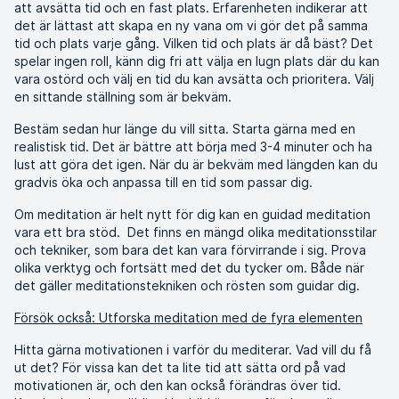
att avsätta tid och en fast plats. Erfarenheten indikerar att
det är lättast att skapa en ny vana om vi gör det på samma
tid och plats varje gång. Vilken tid och plats är då bäst? Det
spelar ingen roll, känn dig fri att välja en lugn plats där du kan
vara ostörd och välj en tid du kan avsätta och prioritera. Välj
en sittande ställning som är bekväm.
Bestäm sedan hur länge du vill sitta. Starta gärna med en
realistisk tid. Det är bättre att börja med 3-4 minuter och ha
lust att göra det igen. När du är bekväm med längden kan du
gradvis öka och anpassa till en tid som passar dig.
Om meditation är helt nytt för dig kan en guidad meditation
vara ett bra stöd. Det finns en mängd olika meditationsstilar
och tekniker, som bara det kan vara förvirrande i sig. Prova
olika verktyg och fortsätt med det du tycker om. Både när
det gäller meditationstekniken och rösten som guidar dig.
Försök också: Utforska meditation med de fyra elementen
Hitta gärna motivationen i varför du mediterar. Vad vill du få
ut det? För vissa kan det ta lite tid att sätta ord på vad
motivationen är, och den kan också förändras över tid.