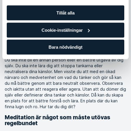
Tillåt alla
Tankar som kommer och går och myten om att meditation kan
stoppa alla tankar. Om du bara hittar rätt meditationsverktyg
så kommer du att kunna koppla bort alla tankar. Detta är
Cookie-inställningar
kanske den största anledningen till att så många upplever att
de inte lyckas med meditation. Men syftet och målet med
meditation är inte att stoppa tankarna.
Bara nödvändigt
Meditation är inte ett verktyg för att bli en bättre människa!
Du ska inte bli en annan person eller en bättre utgåva av dig
själv. Du ska inte lära dig att stoppa tankarna eller
neutralisera dina känslor. Men visste du att med en ökad
närvaro och medvetenhet om vad du tänker och gör så kan
du må bättre genom att bara neutralt observera. Observera
och iaktta utan att reagera eller agera. Utan att du dömer dig
själv eller definierar dina tankar och känslor. Då kan du skapa
en plats för att bättre förstå och lära. En plats där du kan
finna lugn och ro. Hur tar du dig dit?
Meditation är något som måste utövas
regelbundet