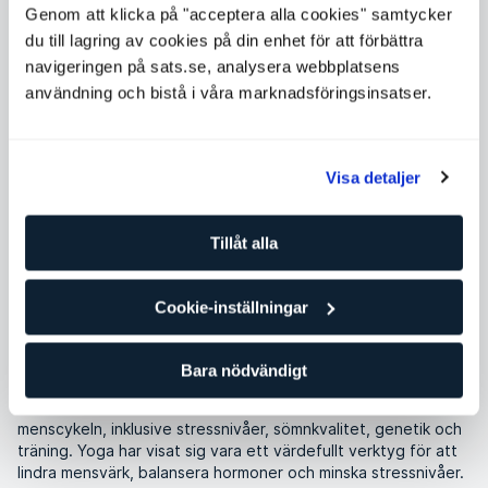
YOGAÖVNINGAR SOM KAN HJÄLPA
Genom att klicka på "acceptera alla cookies" samtycker
MOT MENSVÄRK
du till lagring av cookies på din enhet för att förbättra
navigeringen på sats.se, analysera webbplatsens
användning och bistå i våra marknadsföringsinsatser.
Upplever du mensvärk, huvudvärk eller smärta i
ländryggen i samband med mens? Yogainstruktören Eilin
visar enkla yogaövningar som kan minska smärta och
Visa detaljer
bidra till ökat välbefinnande.
Tillåt alla
Eilin Dalby
Yogainstruktör
Cookie-inställningar
Pass
Träning och träningstips
Bara nödvändigt
Det finns flera faktorer som bidrar till hur man mår under
menscykeln, inklusive stressnivåer, sömnkvalitet, genetik och
träning. Yoga har visat sig vara ett värdefullt verktyg för att
lindra mensvärk, balansera hormoner och minska stressnivåer.