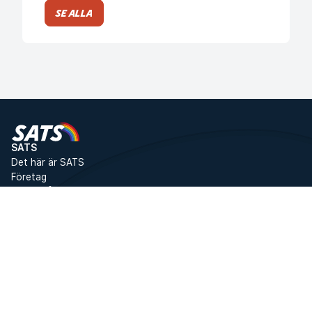
Se alla
SATS
Det här är SATS
Företag
Jobba på SATS
Press
SATS Rewards
Investor Relations
WhistleBlower
Gym
Tjänster
Boka gruppträning
Gruppträning