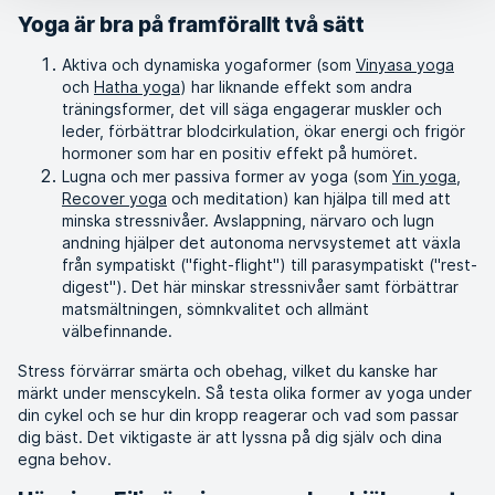
Yoga är bra på framförallt två sätt
Aktiva och dynamiska yogaformer (som
Vinyasa yoga
och
Hatha yoga
) har liknande effekt som andra
träningsformer, det vill säga engagerar muskler och
leder, förbättrar blodcirkulation, ökar energi och frigör
hormoner som har en positiv effekt på humöret.
Lugna och mer passiva former av yoga (som
Yin yoga
,
Recover yoga
och meditation) kan hjälpa till med att
minska stressnivåer. Avslappning, närvaro och lugn
andning hjälper det autonoma nervsystemet att växla
från sympatiskt ("fight-flight") till parasympatiskt ("rest-
digest"). Det här minskar stressnivåer samt förbättrar
matsmältningen, sömnkvalitet och allmänt
välbefinnande.
Stress förvärrar smärta och obehag, vilket du kanske har
märkt under menscykeln. Så testa olika former av yoga under
din cykel och se hur din kropp reagerar och vad som passar
dig bäst. Det viktigaste är att lyssna på dig själv och dina
egna behov.