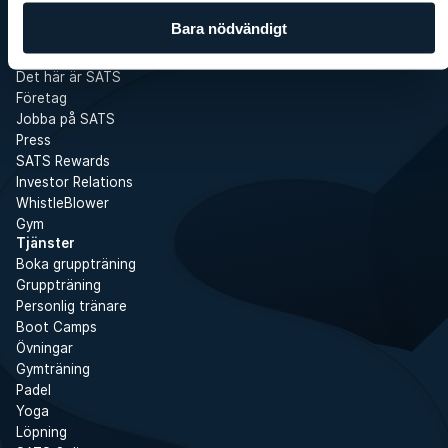
Bara nödvändigt
SATS
Det här är SATS
Företag
Jobba på SATS
Press
SATS Rewards
Investor Relations
WhistleBlower
Gym
Tjänster
Boka gruppträning
Gruppträning
Personlig tränare
Boot Camps
Övningar
Gymträning
Padel
Yoga
Löpning