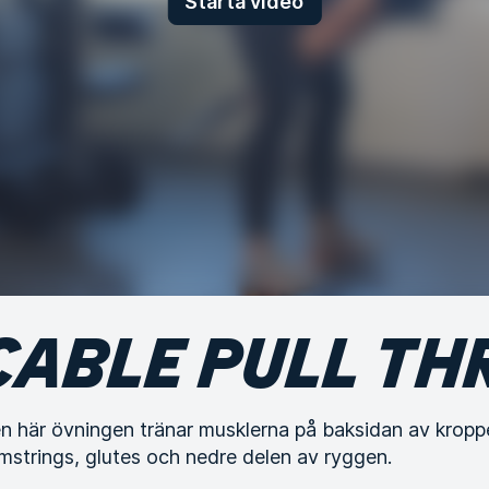
Starta video
CABLE PULL T
n här övningen tränar musklerna på baksidan av kroppe
mstrings, glutes och nedre delen av ryggen.