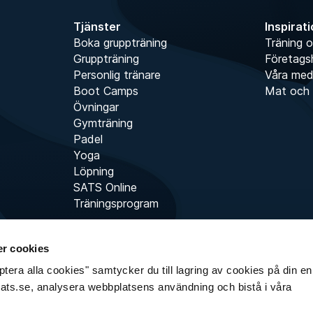
Tjänster
Inspirat
Boka gruppträning
Träning o
Gruppträning
Företags
Personlig tränare
Våra me
Boot Camps
Mat och 
Övningar
Gymträning
Padel
Yoga
Löpning
SATS Online
Träningsprogram
r cookies
era alla cookies" samtycker du till lagring av cookies på din enh
sats.se, analysera webbplatsens användning och bistå i våra