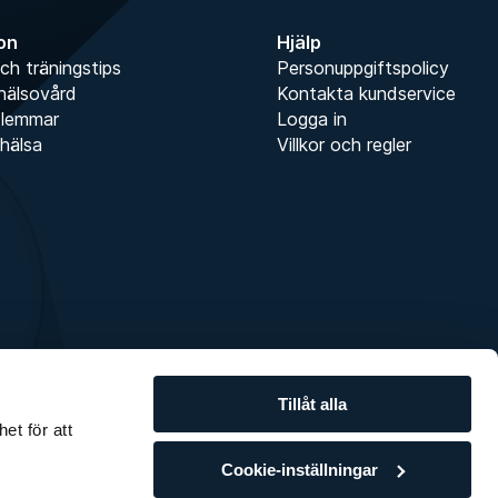
ion
Hjälp
ch träningstips
Personuppgiftspolicy
hälsovård
Kontakta kundservice
dlemmar
Logga in
hälsa
Villkor och regler
Tillåt alla
et för att
Cookie-inställningar