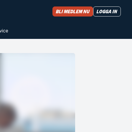
Bli medlem nu
Logga in
vice