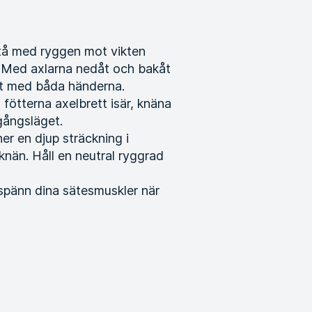
Stå med ryggen mot vikten
. Med axlarna nedåt och bakåt
et med båda händerna.
 fötterna axelbrett isär, knäna
gångsläget.
ner en djup sträckning i
knän. Håll en neutral ryggrad
 spänn dina sätesmuskler när