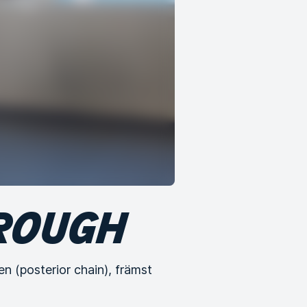
HROUGH
n (posterior chain), främst