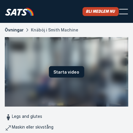
Bli medlem nu
Övningar
Knäböj i Smith Machine
Starta video
Legs and glutes
Maskin eller skivstång