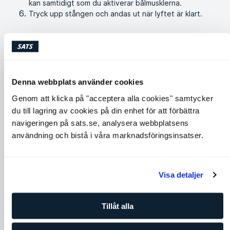
kan samtidigt som du aktiverar bålmusklerna.
Tryck upp stången och andas ut när lyftet är klart.
Liknande övningar
Denna webbplats använder cookies
Genom att klicka på "acceptera alla cookies" samtycker
du till lagring av cookies på din enhet för att förbättra
navigeringen på sats.se, analysera webbplatsens
användning och bistå i våra marknadsföringsinsatser.
Cobra
Around the world
Visa detaljer
Axlar
Core
Chest
Back
Core
Tillåt alla