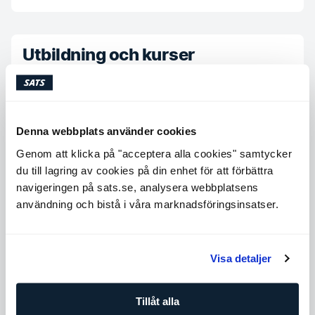
Utbildning och kurser
Bachelorgrad i idrettsvitenskap med fordypning
innen helse- og treningsfysiologi
Høgskolen Innlandet avdeling Lillehammer
Mastergrad i Idrettsfysiologi og bevegelseslære
Denna webbplats använder cookies
Norges Idrettshøgskole
Genom att klicka på "acceptera alla cookies" samtycker
Fallforebyggende trening for eldre
du till lagring av cookies på din enhet för att förbättra
Helsedirektoratet
navigeringen på sats.se, analysera webbplatsens
användning och bistå i våra marknadsföringsinsatser.
Köp PT-klipp
Visa detaljer
Tillgängliga tider
Tillåt alla
Måndag
08:00 - 17:30