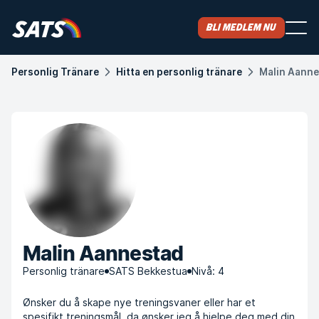
Bli medlem nu
Personlig Tränare
Hitta en personlig tränare
Malin Aann
Malin Aannestad
Personlig tränare
SATS Bekkestua
Nivå: 4
Ønsker du å skape nye treningsvaner eller har et
spesifikt treningsmål, da ønsker jeg å hjelpe deg med din