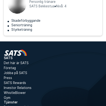
Personlig tränare
SATS Bekkestua
Nivå: 4
Skadeförbyggande
Seniorträning
Styrketräning
SATS
Det här är SATS
Företag
Jobba på SATS
Press
SATS Rewards
Investor Relations
WhistleBlower
Gym
Tjänster