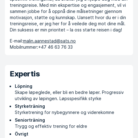
treningsreise. Med min ekspertise og engasjement, vil vi
sammen jobbe for å oppnå dine målsetninger gjennom
motivasjon, støtte og kunnskap. Uansett hvor du er i din
treningsreise, er jeg her for å veilede deg mot dine mål.
Din suksess er min prioritet – la oss starte reisen i dag!
E-mail:
malin.aannestad@sats.no
Mobilnummer:
+47 46 63 76 33
Expertis
Löpning
Skape løpeglede, eller bli en bedre løper. Progressiv
utvikling av løpingen. Løpsspesifikk styrke
Styrketräning
Styrketrening for nybegynnere og viderekomne
Seniorträning
Trygg og effektiv trening for eldre
Övrigt