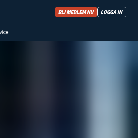
Bli medlem nu
Logga in
vice