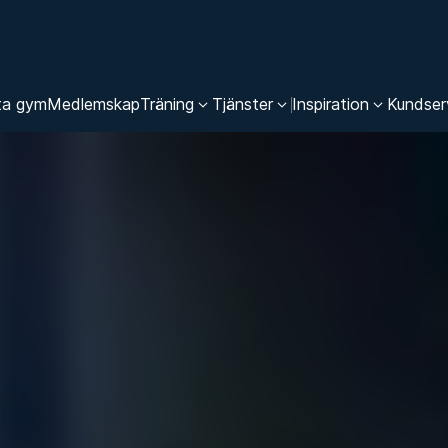
ta gym
Medlemskap
Träning
Tjänster
Inspiration
Kundser