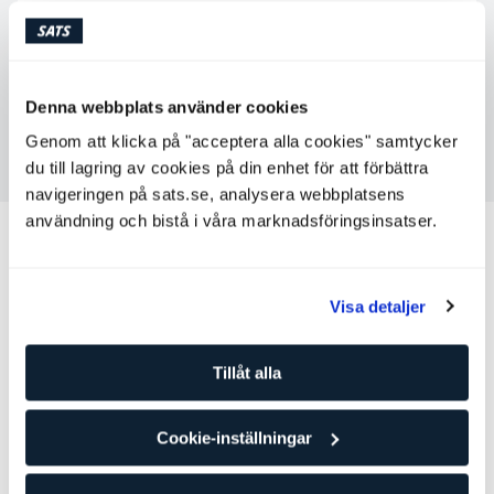
Lördag
08:00 - 19:00
Söndag
08:00 - 19:00
Denna webbplats använder cookies
Genom att klicka på "acceptera alla cookies" samtycker
Kontakta Timo Osterwald
du till lagring av cookies på din enhet för att förbättra
navigeringen på sats.se, analysera webbplatsens
användning och bistå i våra marknadsföringsinsatser.
Andra personliga tränare som kan
passa för dig
Visa detaljer
Emma Solgaard
Personlig tränare
Tillåt alla
SATS Fredrikstad
Nivå: 2
Cookie-inställningar
Styrketräning
Coaching
Kost