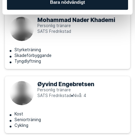
Bara nödvändigt
Mohammad Nader Khademi
Personlig tränare
SATS Fredrikstad
Styrketräning
Skadeförbyggande
Tyngdlyftning
Øyvind Engebretsen
Personlig tränare
SATS Fredrikstad
Nivå: 4
Kost
Seniorträning
Cykling