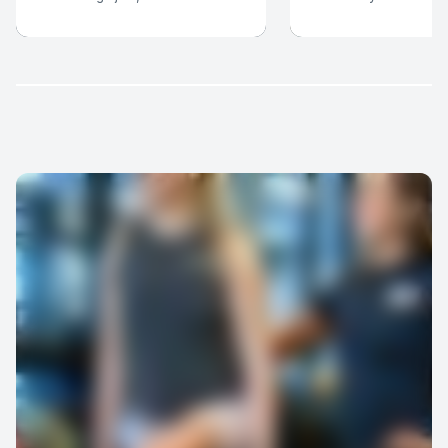
på 12 veckor!
utveckling och dina m
Dessutom väljer du P
antal tillfällen.