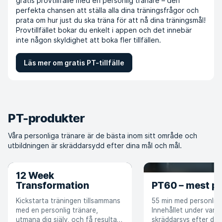
gratis provtillfälle med en personlig tränare – den
perfekta chansen att ställa alla dina träningsfrågor och
prata om hur just du ska träna för att nå dina träningsmål!
Provtillfället bokar du enkelt i appen och det innebär
inte någon skyldighet att boka fler tillfällen.
Läs mer om gratis PT-tillfälle
PT-produkter
Våra personliga tränare är de bästa inom sitt område och
utbildningen är skräddarsydd efter dina mål och mål.
12 Week
Transformation
PT60 – mest po
Kickstarta träningen tillsammans
55 min med personlig 
med en personlig tränare,
Innehållet under varje t
utmana dig själv, och få resultat
skräddarsys efter dig,