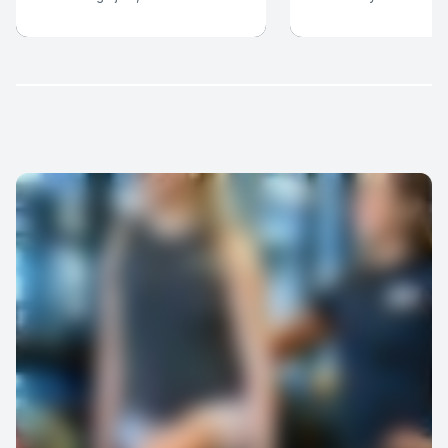
på 12 veckor!
utveckling och dina m
Dessutom väljer du P
antal tillfällen.