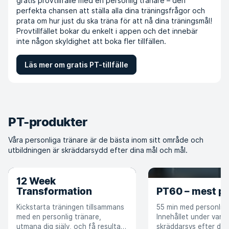
gratis provtillfälle med en personlig tränare – den
perfekta chansen att ställa alla dina träningsfrågor och
prata om hur just du ska träna för att nå dina träningsmål!
Provtillfället bokar du enkelt i appen och det innebär
inte någon skyldighet att boka fler tillfällen.
Läs mer om gratis PT-tillfälle
PT-produkter
Våra personliga tränare är de bästa inom sitt område och
utbildningen är skräddarsydd efter dina mål och mål.
12 Week
Transformation
PT60 – mest po
Kickstarta träningen tillsammans
55 min med personlig 
med en personlig tränare,
Innehållet under varje t
utmana dig själv, och få resultat
skräddarsys efter dig,