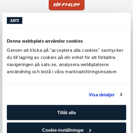
Köp PT-klipp
Tillgängliga tider
Måndag
Ej tillgänglig
Denna webbplats använder cookies
Tisdag
Ej tillgänglig
Genom att klicka på "acceptera alla cookies" samtycker
du till lagring av cookies på din enhet för att förbättra
Onsdag
08:00 - 20:00
navigeringen på sats.se, analysera webbplatsens
Torsdag
08:00 - 20:00
användning och bistå i våra marknadsföringsinsatser.
Fredag
08:00 - 20:00
Lördag
10:00 - 16:00
Visa detaljer
Söndag
Ej tillgänglig
Tillåt alla
Kontakta Daniela Kumpulainen
Cookie-inställningar