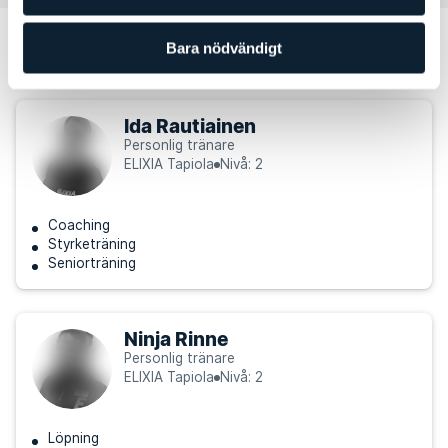
Andra personliga tränare som kan
Bara nödvändigt
passa för dig
Ida Rautiainen
Personlig tränare
ELIXIA Tapiola
Nivå: 2
Coaching
Styrketräning
Seniorträning
Ninja Rinne
Personlig tränare
ELIXIA Tapiola
Nivå: 2
Löpning