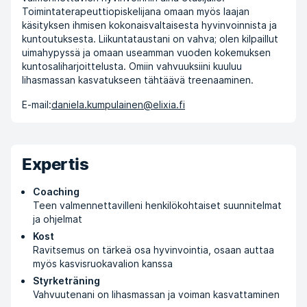
Toimintaterapeuttiopiskelijana omaan myös laajan
käsityksen ihmisen kokonaisvaltaisesta hyvinvoinnista ja
kuntoutuksesta. Liikuntataustani on vahva; olen kilpaillut
uimahypyssä ja omaan useamman vuoden kokemuksen
kuntosaliharjoittelusta. Omiin vahvuuksiini kuuluu
lihasmassan kasvatukseen tähtäävä treenaaminen.
E-mail:
daniela.kumpulainen@elixia.fi
Expertis
Coaching
Teen valmennettavilleni henkilökohtaiset suunnitelmat
ja ohjelmat
Kost
Ravitsemus on tärkeä osa hyvinvointia, osaan auttaa
myös kasvisruokavalion kanssa
Styrketräning
Vahvuutenani on lihasmassan ja voiman kasvattaminen