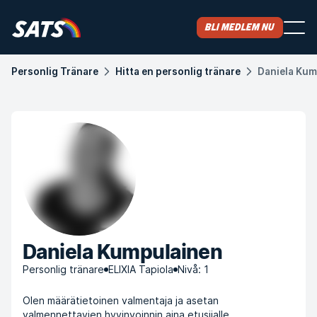
Bli medlem nu
Personlig Tränare
Hitta en personlig tränare
Daniela Kum
Daniela Kumpulainen
Personlig tränare
ELIXIA Tapiola
Nivå: 1
Olen määrätietoinen valmentaja ja asetan
valmennettavien hyvinvoinnin aina etusijalle.