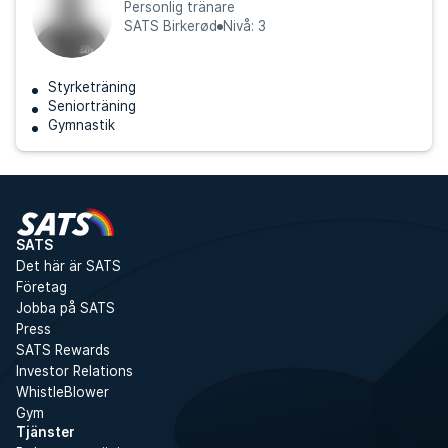
Personlig tränare
SATS Birkerød
Nivå: 3
Styrketräning
Seniorträning
Gymnastik
SATS
Det här är SATS
Företag
Jobba på SATS
Press
SATS Rewards
Investor Relations
WhistleBlower
Gym
Tjänster