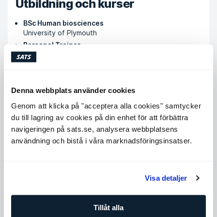
Utbildning och kurser
BSc Human biosciences
University of Plymouth
Personal Trainer
EBT Academy
Nutrition Coach
EBT Academy
Lic. Advanced Nutrition Coaching
Denna webbplats använder cookies
EBT Academy
Genom att klicka på "acceptera alla cookies" samtycker
Eleiko Strength Coach, level 1
du till lagring av cookies på din enhet för att förbättra
Eleiko
navigeringen på sats.se, analysera webbplatsens
användning och bistå i våra marknadsföringsinsatser.
Köp PT-klipp
Visa detaljer
Tillgängliga tider
Tillåt alla
Måndag
07:00 - 22:00