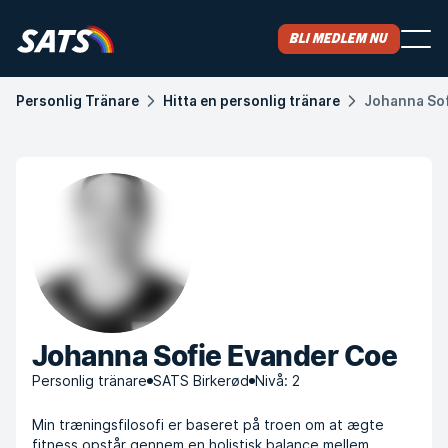
Bli medlem nu
Personlig Tränare
Hitta en personlig tränare
Johanna Sof
Johanna Sofie Evander Coe
Personlig tränare
SATS Birkerød
Nivå: 2
Min træningsfilosofi er baseret på troen om at ægte
fitness opstår gennem en holistisk balance mellem