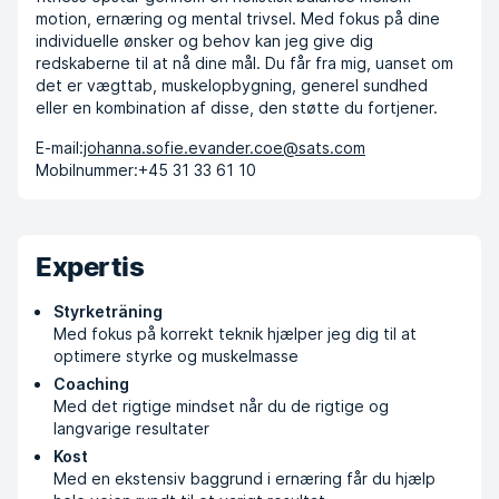
motion, ernæring og mental trivsel. Med fokus på dine
individuelle ønsker og behov kan jeg give dig
redskaberne til at nå dine mål. Du får fra mig, uanset om
det er vægttab, muskelopbygning, generel sundhed
eller en kombination af disse, den støtte du fortjener.
E-mail:
johanna.sofie.evander.coe@sats.com
Mobilnummer:
+45 31 33 61 10
Expertis
Styrketräning
Med fokus på korrekt teknik hjælper jeg dig til at
optimere styrke og muskelmasse
Coaching
Med det rigtige mindset når du de rigtige og
langvarige resultater
Kost
Med en ekstensiv baggrund i ernæring får du hjælp