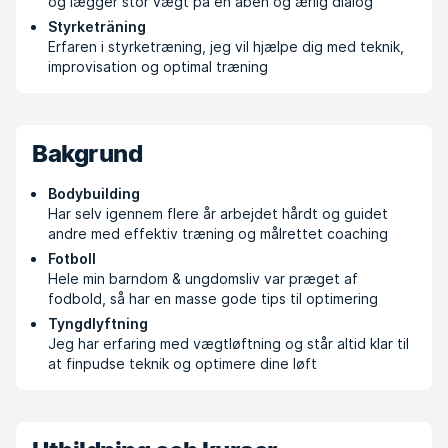
og lægger stor vægt på en åben og ærlig dialog
Styrketräning
Erfaren i styrketræning, jeg vil hjælpe dig med teknik,
improvisation og optimal træning
Bakgrund
Bodybuilding
Har selv igennem flere år arbejdet hårdt og guidet
andre med effektiv træning og målrettet coaching
Fotboll
Hele min barndom & ungdomsliv var præget af
fodbold, så har en masse gode tips til optimering
Tyngdlyftning
Jeg har erfaring med vægtløftning og står altid klar til
at finpudse teknik og optimere dine løft