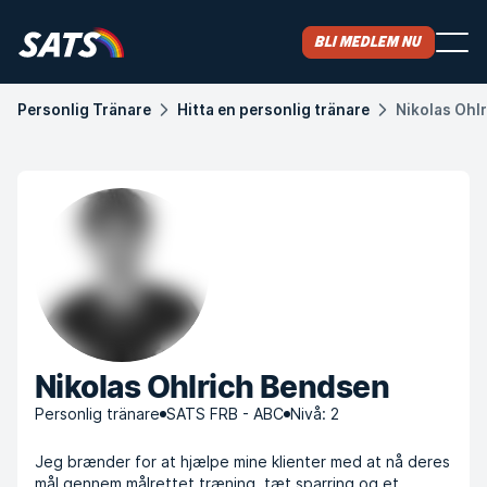
Bli medlem nu
Personlig Tränare
Hitta en personlig tränare
Nikolas Ohl
Nikolas Ohlrich Bendsen
Personlig tränare
SATS FRB - ABC
Nivå: 2
Jeg brænder for at hjælpe mine klienter med at nå deres
mål gennem målrettet træning, tæt sparring og et