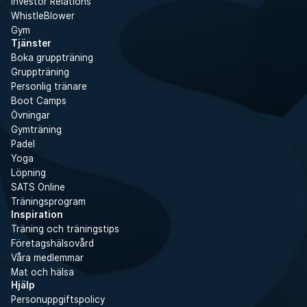
Investor Relations
WhistleBlower
Gym
Tjänster
Boka gruppträning
Gruppträning
Personlig tränare
Boot Camps
Övningar
Gymträning
Padel
Yoga
Löpning
SATS Online
Träningsprogram
Inspiration
Träning och träningstips
Företagshälsovård
Våra medlemmar
Mat och hälsa
Hjälp
Personuppgiftspolicy