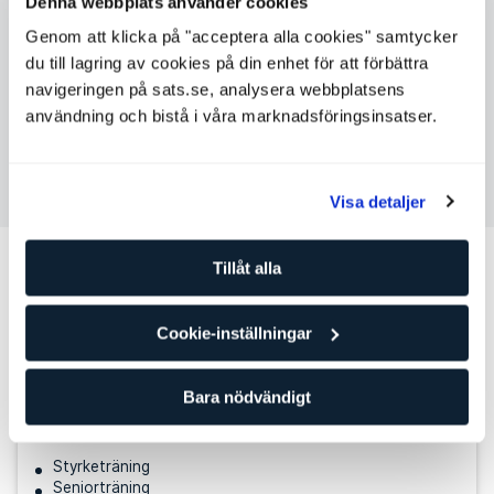
Denna webbplats använder cookies
Fredag
Ej tillgänglig
Genom att klicka på "acceptera alla cookies" samtycker
Lördag
Ej tillgänglig
du till lagring av cookies på din enhet för att förbättra
Söndag
07:00 - 13:00
navigeringen på sats.se, analysera webbplatsens
användning och bistå i våra marknadsföringsinsatser.
Kontakta Nikolas Ohlrich Bendsen
Visa detaljer
Andra personliga tränare som kan
Tillåt alla
passa för dig
Cookie-inställningar
Jeppe Egebjerg Kristensen
Personlig tränare
Bara nödvändigt
SATS FRB - ABC
Nivå: 3
Styrketräning
Seniorträning