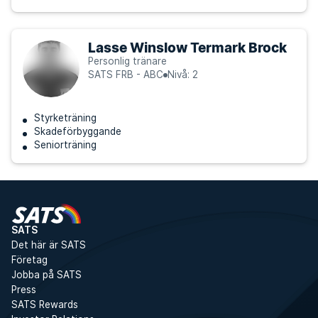
Lasse Winslow Termark Brock
Personlig tränare
SATS FRB - ABC
Nivå: 2
Styrketräning
Skadeförbyggande
Seniorträning
SATS
Det här är SATS
Företag
Jobba på SATS
Press
SATS Rewards