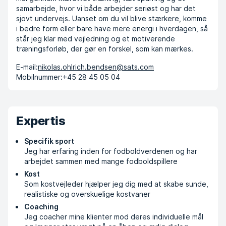
samarbejde, hvor vi både arbejder seriøst og har det
sjovt undervejs. Uanset om du vil blive stærkere, komme
i bedre form eller bare have mere energi i hverdagen, så
står jeg klar med vejledning og et motiverende
træningsforløb, der gør en forskel, som kan mærkes.
E-mail:
nikolas.ohlrich.bendsen@sats.com
Mobilnummer:
+45 28 45 05 04
Expertis
Specifik sport
Jeg har erfaring inden for fodboldverdenen og har
arbejdet sammen med mange fodboldspillere
Kost
Som kostvejleder hjælper jeg dig med at skabe sunde,
realistiske og overskuelige kostvaner
Coaching
Jeg coacher mine klienter mod deres individuelle mål