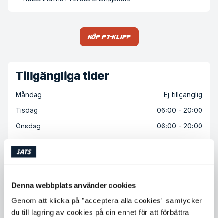
Köp PT-klipp
Tillgängliga tider
Måndag
Ej tillgänglig
Tisdag
06:00 - 20:00
Onsdag
06:00 - 20:00
Torsdag
Ej tillgänglig
Fredag
Ej tillgänglig
Lördag
08:00 - 12:00
Denna webbplats använder cookies
Söndag
Ej tillgänglig
Genom att klicka på "acceptera alla cookies" samtycker
du till lagring av cookies på din enhet för att förbättra