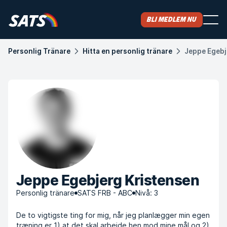
Bli medlem nu
Personlig Tränare
Hitta en personlig tränare
Jeppe Egebj
Jeppe Egebjerg Kristensen
Personlig tränare
SATS FRB - ABC
Nivå: 3
De to vigtigste ting for mig, når jeg planlægger min egen
træning er 1) at det skal arbejde hen mod mine mål og 2)