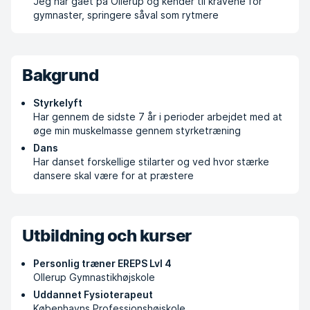
Jeg har gået på Ollerup og kender til kravene for
gymnaster, springere såval som rytmere
Bakgrund
Styrkelyft
Har gennem de sidste 7 år i perioder arbejdet med at
øge min muskelmasse gennem styrketræning
Dans
Har danset forskellige stilarter og ved hvor stærke
dansere skal være for at præstere
Utbildning och kurser
Personlig træner EREPS Lvl 4
Ollerup Gymnastikhøjskole
Uddannet Fysioterapeut
Københavns Professionshøjskole