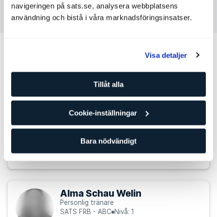
navigeringen på sats.se, analysera webbplatsens
Kontakta Jeppe Egebjerg Kristensen
användning och bistå i våra marknadsföringsinsatser.
Andra personliga tränare som kan
Visa detaljer
passa för dig
Tillåt alla
Cintia Lorena Lopez
Personlig tränare
SATS FRB - ABC
Nivå: 2
Cookie-inställningar
Styrketräning
Bara nödvändigt
Pilates
Träning för gravida
Alma Schau Welin
Personlig tränare
SATS FRB - ABC
Nivå: 1