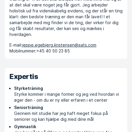
at det skal være noget jeg får gjort. Jeg arbejder
holistisk ud fra videnskabelig evidens, og der står en ting
klart: den bedste træning er den man får lavet! I et
samarbejde med mig finder vi de ting, der virker for dig
og får skabt resultater, der kan ses og mærkes i
hverdagen.
E-mail:
jeppe.egebjerg.kristensen@sats.com
Mobilnummer:
+45 40 50 23 85
Expertis
Styrketräning
Styrke kommer i mange former og jeg ved hvordan vi
øger den - om du er ny eller erfaren i et center
Seniorträning
Gennem mit studie har jeg haft meget fokus på
seniorer og kan hjælpe dig med dine mål
Gymnastik