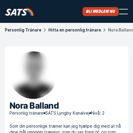
Bli medlem nu
Personlig Tränare
Hitta en personlig tränare
Nora Ballan
Nora Balland
Personlig tränare
SATS Lyngby Kanalvej
Nivå: 2
Som din personlige træner kan jeg hjælpe dig med at nå
dine mål gennem træning, som du ser frem til, og som