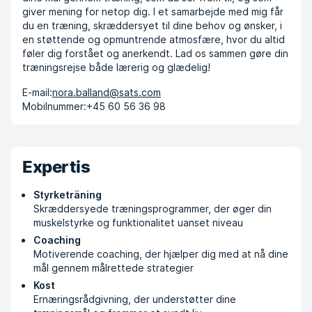
giver mening for netop dig. I et samarbejde med mig får
du en træning, skræddersyet til dine behov og ønsker, i
en støttende og opmuntrende atmosfære, hvor du altid
føler dig forstået og anerkendt. Lad os sammen gøre din
træningsrejse både lærerig og glædelig!
E-mail:
nora.balland@sats.com
Mobilnummer:
+45 60 56 36 98
Expertis
Styrketräning
Skræddersyede træningsprogrammer, der øger din
muskelstyrke og funktionalitet uanset niveau
Coaching
Motiverende coaching, der hjælper dig med at nå dine
mål gennem målrettede strategier
Kost
Ernæringsrådgivning, der understøtter dine