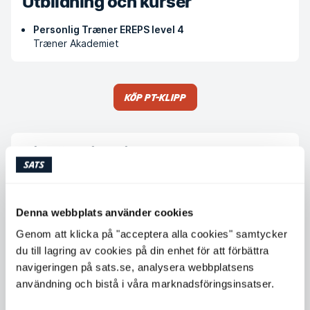
Utbildning och kurser
Personlig Træner EREPS level 4
Træner Akademiet
Köp PT-klipp
Tillgängliga tider
Måndag
10:00 - 15:00
Tisdag
15:00 - 21:00
Denna webbplats använder cookies
Onsdag
15:00 - 21:00
Genom att klicka på "acceptera alla cookies" samtycker
Torsdag
10:00 - 15:00
du till lagring av cookies på din enhet för att förbättra
navigeringen på sats.se, analysera webbplatsens
Fredag
12:00 - 17:00
användning och bistå i våra marknadsföringsinsatser.
Lördag
Ej tillgänglig