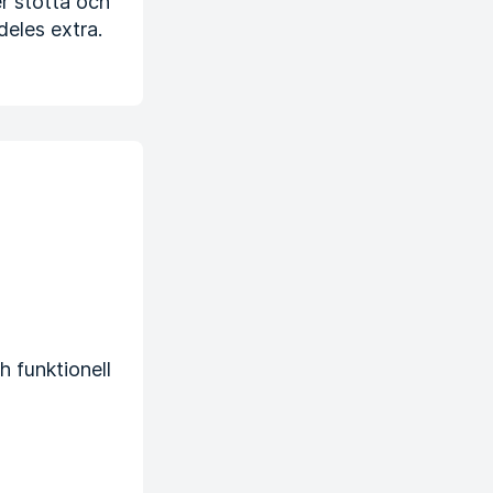
r stötta och
deles extra.
h funktionell