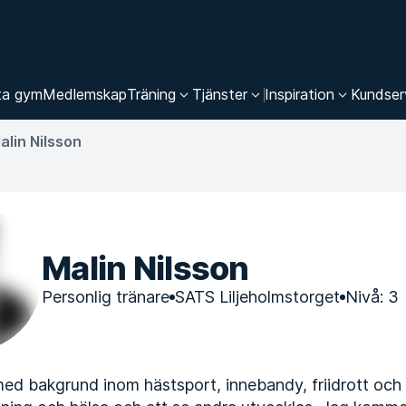
ta gym
Medlemskap
Träning
Tjänster
Inspiration
Kundser
alin Nilsson
Malin Nilsson
Personlig tränare
SATS Liljeholmstorget
Nivå: 3
d bakgrund inom hästsport, innebandy, friidrott och 