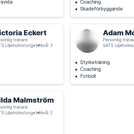
ravida
Coaching
Skadeförbyggande
ictoria Eckert
Adam Mo
sonlig tränare
Personlig träna
S Liljeholmstorget
Nivå: 3
SATS Liljeholm
Styrketräning
g
Coaching
Fotboll
ilda Malmström
sonlig tränare
S Liljeholmstorget
Nivå: 2
g