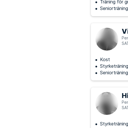
Träning för g
Seniorträning
V
Per
SAT
Kost
Styrketränin
Seniorträning
H
Per
SAT
Styrketränin