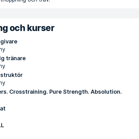
ng och kurser
dgivare
my
ig tränare
my
nstruktör
my
rs. Crosstraining. Pure Strength. Absolution.
at
LL