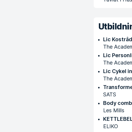
Utbildni
Lic Kostrå
The Acade
Lic Personl
The Acade
Lic Cykel i
The Acade
Transforme
SATS
Body comb
Les Mills
KETTLEBE
ELIKO