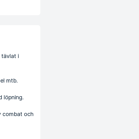
tävlat i
el mtb.
d löpning.
ody combat och