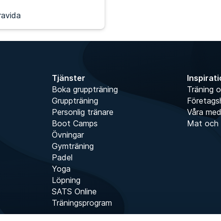
ravida
Tjänster
Inspirat
Boka gruppträning
Träning o
Gruppträning
Företags
Personlig tränare
Våra me
Boot Camps
Mat och 
Övningar
Gymträning
Padel
Yoga
Löpning
SATS Online
Träningsprogram