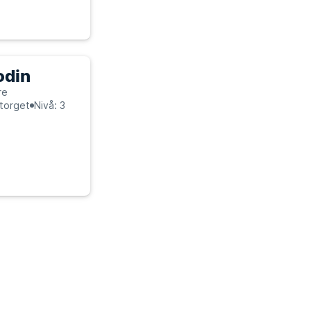
din
re
storget
Nivå: 3