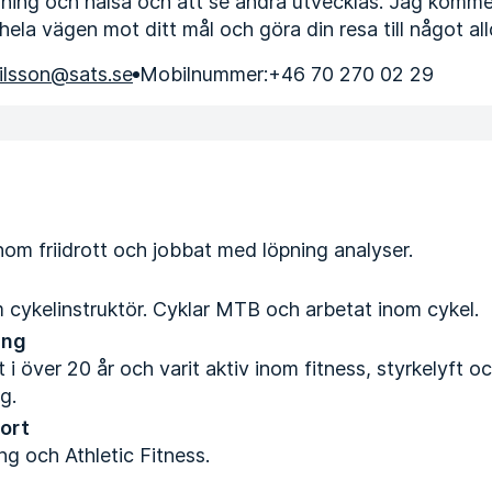
räning och hälsa och att se andra utvecklas. Jag komme
ela vägen mot ditt mål och göra din resa till något all
nilsson@sats.se
Mobilnummer:
+46 70 270 02 29
inom friidrott och jobbat med löpning analyser.
 cykelinstruktör. Cyklar MTB och arbetat inom cykel.
ing
 i över 20 år och varit aktiv inom fitness, styrkelyft oc
g.
port
g och Athletic Fitness.