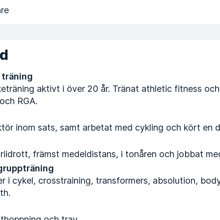
are
nd
 träning
eträning aktivt i över 20 år. Tränat athletic fitness och 
e och RGA.
ktör inom sats, samt arbetat med cykling och kört en d
friidrott, främst medeldistans, i tonåren och jobbat me
 gruppträning
er i cykel, crosstraining, transformers, absolution, b
th.
sthoppning och trav.