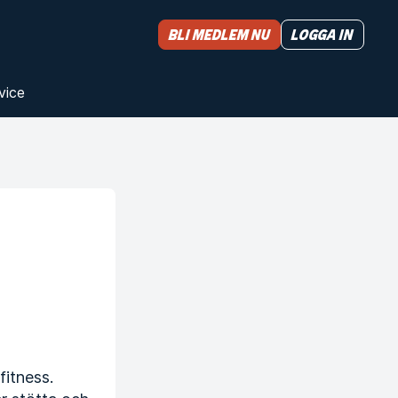
Bli medlem nu
Logga in
vice
fitness.