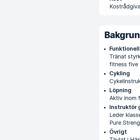
Kostrådgiv
Bakgru
Funktionell
Tränat styrk
fitness fiv
Cykling
Cykelinstru
Löpning
Aktiv inom 
Instruktör
Leder klass
Pure Streng
Övrigt
Tävlat i Hä