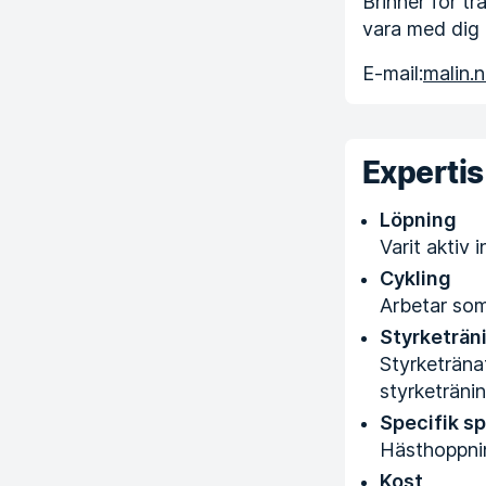
Brinner för t
vara med dig h
E-mail:
malin.
Expertis
Löpning
Varit aktiv 
Cykling
Arbetar som
Styrketrän
Styrketränat
styrketränin
Specifik s
Hästhoppnin
Kost