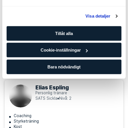
Andra personliga tränare som kan
passa för dig
Visa detaljer
Hampus Tengman
Personlig tränare
Tillåt alla
SATS Sickla
Nivå: 2
Cookie-inställningar
Olympiska lyft
Styrketräning
Kost
Bara nödvändigt
Elias Espling
Personlig tränare
SATS Sickla
Nivå: 2
Coaching
Styrketräning
Kost