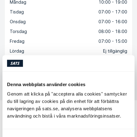
Måndag
10:00 - 19:00
Tisdag
07:00 - 17:00
Onsdag
07:00 - 16:00
Torsdag
08:00 - 18:00
Fredag
07:00 - 15:00
Lördag
Ej tillgänglig
Söndag
Ej tillgänglig
Denna webbplats använder cookies
Kontakta Solmaz Ebadi
Genom att klicka på "acceptera alla cookies" samtycker
du till lagring av cookies på din enhet för att förbättra
navigeringen på sats.se, analysera webbplatsens
Andra personliga tränare som kan
användning och bistå i våra marknadsföringsinsatser.
passa för dig
Sony Turtiainen