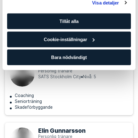
Visa detaljer
Personlig tränare
SATS Stockholm City
Nivå: 4
Tillåt alla
Styrketräning
Coaching
Cookie-inställningar
Träning för gravida
Bara nödvändigt
Petter Bergstrand
Personlig tränare
SATS Stockholm City
Nivå: 5
Coaching
Seniorträning
Skadeförbyggande
Elin Gunnarsson
Personlig tränare